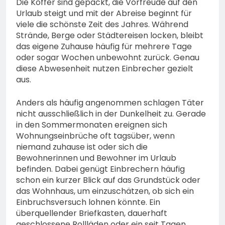
Die Koffer sind gepackt, die Vorfreude auf den
Eindringling erfordert
Urlaub steigt und mit der Abreise beginnt für
Einsatz der Polizei
4. August 2026
viele die schönste Zeit des Jahres. Während
Strände, Berge oder Städtereisen locken, bleibt
das eigene Zuhause häufig für mehrere Tage
oder sogar Wochen unbewohnt zurück. Genau
diese Abwesenheit nutzen Einbrecher gezielt
aus.
Anders als häufig angenommen schlagen Täter
nicht ausschließlich in der Dunkelheit zu. Gerade
in den Sommermonaten ereignen sich
Wohnungseinbrüche oft tagsüber, wenn
niemand zuhause ist oder sich die
Bewohnerinnen und Bewohner im Urlaub
befinden. Dabei genügt Einbrechern häufig
schon ein kurzer Blick auf das Grundstück oder
das Wohnhaus, um einzuschätzen, ob sich ein
Einbruchsversuch lohnen könnte. Ein
überquellender Briefkasten, dauerhaft
geschlossene Rollläden oder ein seit Tagen