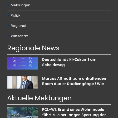
Meldungen
Politik
Regional
Wirtschaft
Regionale
News
Deutschlands KI-Zukunft am
Scheideweg
Marcus Aßmuth zum anhaltenden
Boom dualer Studiengänge / Wie
Unternehmen bei Nachwuchskräften
punkten können
Aktuelle
Meldungen
POL-WI: Brand eines Wohnmobils
führt zu einer langen Sperrung der