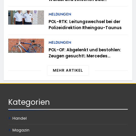
Schwalbach-Hettenhain und
Taunusstein-Seitzenhahn – rund 150
MELDUNGEN
Einsatzkräfte im Einsatz
POL-RTK: Leitungswechsel bei der
Polizeidirektion Rheingau-Taunus
MELDUNGEN
POL-OF: Abgelenkt und bestohlen:
Zeugen gesucht!; Mercedes
angedotzt: Hinweise erbeten und
Wer hat den Fahrraddieb gesehen?
MEHR ARTIKEL
Kategorien
Handel
Magazin