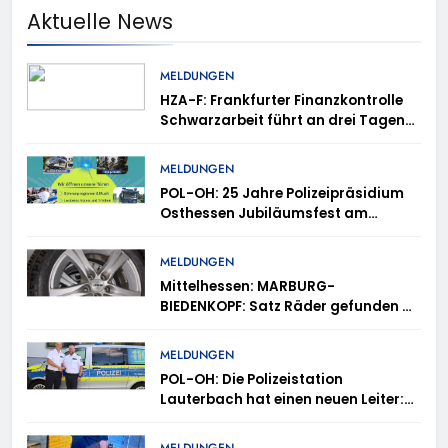
Aktuelle News
MELDUNGEN
HZA-F: Frankfurter Finanzkontrolle
Schwarzarbeit führt an drei Tagen
Kontrollen im Gastro- und
Sicherheitsgewerbe durch
MELDUNGEN
POL-OH: 25 Jahre Polizeipräsidium
Osthessen Jubiläumsfest am
Samstag, 15. August (11-18 Uhr)-
Bürgerinnen und Bürger erhalten
MELDUNGEN
spannende Einblicke in die
Mittelhessen: MARBURG-
Polizeiarbeit
BIEDENKOPF: Satz Räder gefunden –
Polizei bittet um Mithilfe
MELDUNGEN
POL-OH: Die Polizeistation
Lauterbach hat einen neuen Leiter:
Amtseinführung von Markus Höfer