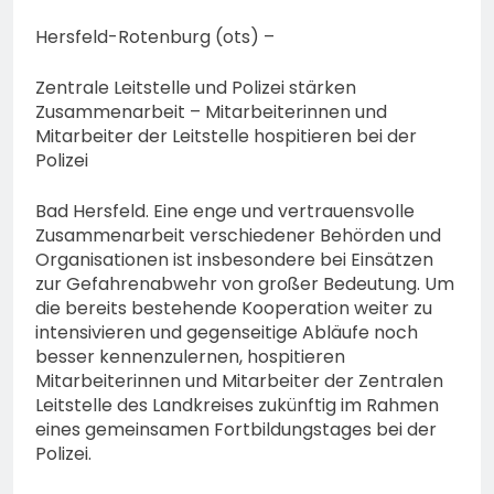
Erstmeldung: Waldbrand
zwischen Bad
5. August 2026
Hersfeld-Rotenburg (ots) –
Schwalbach-Hettenhain
und Taunusstein-
Zentrale Leitstelle und Polizei stärken
Seitzenhahn – rund 150
Zusammenarbeit – Mitarbeiterinnen und
Einsatzkräfte im Einsatz
Mitarbeiter der Leitstelle hospitieren bei der
Polizei
Bad Hersfeld. Eine enge und vertrauensvolle
Zusammenarbeit verschiedener Behörden und
Organisationen ist insbesondere bei Einsätzen
zur Gefahrenabwehr von großer Bedeutung. Um
die bereits bestehende Kooperation weiter zu
intensivieren und gegenseitige Abläufe noch
besser kennenzulernen, hospitieren
Mitarbeiterinnen und Mitarbeiter der Zentralen
Leitstelle des Landkreises zukünftig im Rahmen
eines gemeinsamen Fortbildungstages bei der
Polizei.