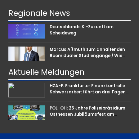
Regionale
News
Deutschlands KI-Zukunft am
Scheideweg
Marcus Aßmuth zum anhaltenden
Boom dualer Studiengänge / Wie
Unternehmen bei Nachwuchskräften
punkten können
Aktuelle
Meldungen
HZA-F: Frankfurter Finanzkontrolle
Schwarzarbeit führt an drei Tagen
Kontrollen im Gastro- und
Sicherheitsgewerbe durch
POL-OH: 25 Jahre Polizeipräsidium
Osthessen Jubiläumsfest am
Samstag, 15. August (11-18 Uhr)-
Bürgerinnen und Bürger erhalten
spannende Einblicke in die