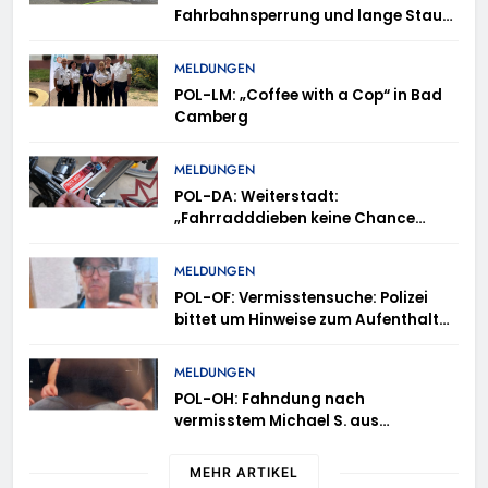
Fahrbahnsperrung und lange Staus
auf der A 3
MELDUNGEN
POL-LM: „Coffee with a Cop“ in Bad
Camberg
MELDUNGEN
POL-DA: Weiterstadt:
„Fahrradddieben keine Chance
geben“ – Fahrradcodierung /
Anmeldung erforderlich
MELDUNGEN
POL-OF: Vermisstensuche: Polizei
bittet um Hinweise zum Aufenthalt
von Ricardo Zaragoza Gonzalez
MELDUNGEN
POL-OH: Fahndung nach
vermisstem Michael S. aus
Rotenburg a.d. Fulda
MEHR ARTIKEL