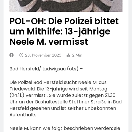
74-jähriger Claus-Peter
H. weiterhin vermisst –
6. August 2026
Erneute Veröffentlichung
POL-OH: Die Polizei bittet
eines Fotos
um Mithilfe: 13-jährige
Neele M. vermisst
28. November 2025
2 Min
Bad Hersfeld/ Ludwigsau (ots) –
Die Polizei Bad Hersfeld sucht Neele M. aus
Friedewald. Die 13-jährige wird seit Montag
(24.11.) vermisst . Sie wurde zuletzt gegen 21.30
Uhr an der Bushaltestelle Stettiner Straße in Bad
Hersfeld gesehen und ist seither unbekannten
Aufenthalts.
Neele M. kann wie folgt beschrieben werden: sie