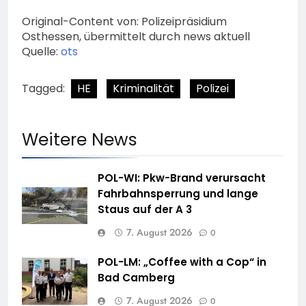
Original-Content von: Polizeipräsidium
Osthessen, übermittelt durch news aktuell
Quelle:
ots
Tagged:
HE
Kriminalität
Polizei
Weitere News
POL-WI: Pkw-Brand verursacht
Fahrbahnsperrung und lange
Staus auf der A 3
7. August 2026
0
POL-LM: „Coffee with a Cop“ in
Bad Camberg
7. August 2026
0