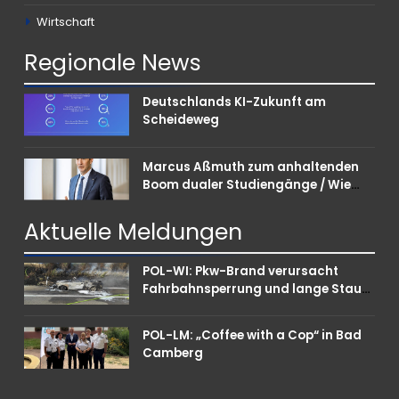
Wirtschaft
Regionale
News
Deutschlands KI-Zukunft am
Scheideweg
Marcus Aßmuth zum anhaltenden
Boom dualer Studiengänge / Wie
Unternehmen bei Nachwuchskräften
punkten können
Aktuelle
Meldungen
POL-WI: Pkw-Brand verursacht
Fahrbahnsperrung und lange Staus
auf der A 3
POL-LM: „Coffee with a Cop“ in Bad
Camberg