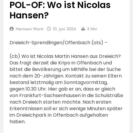
74-jähriger Claus-Peter
POL-OF: Wo ist Nicolas
H. weiterhin vermisst –
6. August 2026
Hansen?
Erneute Veröffentlichung
eines Fotos
Hermann Wurst
10. Juni 2024
3 Min
Dreieich-Sprendlingen/Offenbach (ots) –
(cb) Wo ist Nicolas Martin Hansen aus Dreieich?
Das fragt derzeit die Kripo in Offenbach und
bittet die Bevölkerung um Mithilfe bei der Suche
nach dem 20-Jährigen. Kontakt zu seinen Eltern
bestand letztmalig am Sonntagvormittag,
gegen 10.30 Uhr. Hier gab er an, dass er gleich
von Frankfurt-Sachsenhausen in die Schulstraße
nach Dreieich starten möchte. Nach ersten
Erkenntnissen soll er sich wenige Minuten später
im Dreieichpark in Offenbach aufgehalten
haben.