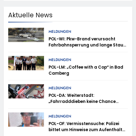
Aktuelle News
MELDUNGEN
POL-WI: Pkw-Brand verursacht
Fahrbahnsperrung und lange Staus
auf der A 3
MELDUNGEN
POL-LM: „Coffee with a Cop“ in Bad
Camberg
MELDUNGEN
POL-DA: Weiterstadt:
„Fahrradddieben keine Chance
geben“ – Fahrradcodierung /
Anmeldung erforderlich
MELDUNGEN
POL-OF: Vermisstensuche: Polizei
bittet um Hinweise zum Aufenthalt
von Ricardo Zaragoza Gonzalez