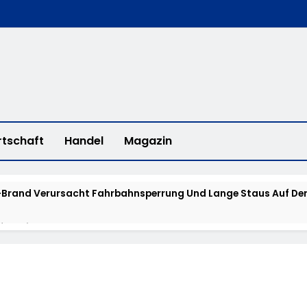
rtschaft
Handel
Magazin
Brand Verursacht Fahrbahnsperrung Und Lange Staus Auf Der
fee With A Cop“ In Bad Camberg
erstadt: „Fahrradddieben Keine Chance Geben“ – Fahrradcodi
isstensuche: Polizei Bittet Um Hinweise Zum Aufenthalt Von 