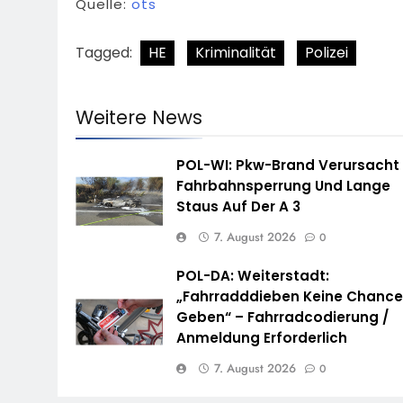
Quelle:
ots
Tagged:
HE
Kriminalität
Polizei
Weitere News
POL-WI: Pkw-Brand Verursacht
Fahrbahnsperrung Und Lange
Staus Auf Der A 3
7. August 2026
0
POL-DA: Weiterstadt:
„Fahrradddieben Keine Chanc
Geben“ – Fahrradcodierung /
Anmeldung Erforderlich
7. August 2026
0