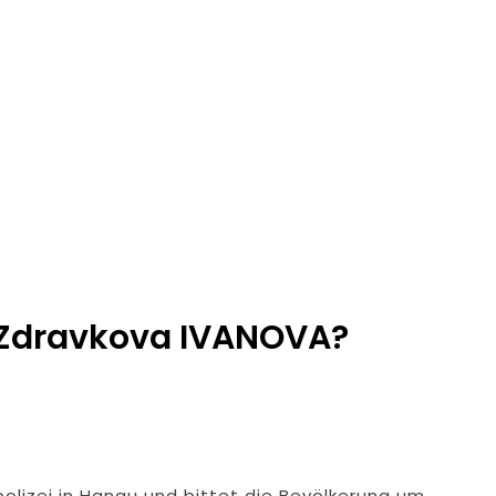
dung Nach Vermisstem Michael S. Aus Rotenburg A.d. Fulda
furter Finanzkontrolle Schwarzarbeit Führt An Drei Tagen Kon
e Polizeipräsidium Osthessen Jubiläumsfest Am Samstag, 15. A
de Einblicke In Die Polizeiarbeit
: MARBURG-BIEDENKOPF: Satz Räder Gefunden – Polizei Bittet U
Polizeistation Lauterbach Hat Einen Neuen Leiter: Amtseinführ
a Zdravkova IVANOVA?
emeldung: 74-Jähriger Claus-Peter H. Weiterhin Vermisst – Ern
polizei in Hanau und bittet die Bevölkerung um