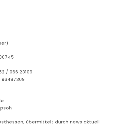
mer)
 00745
52 / 066 23109
 / 96487309
de
ppsoh
osthessen, übermittelt durch news aktuell