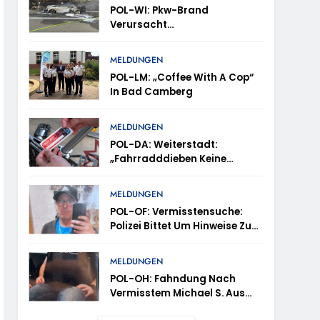
POL-WI: Pkw-Brand
Verursacht
Fahrbahnsperrung Und Lange
Staus Auf Der A 3
trollen Im Gastro- Und Sicherheitsgewerbe
MELDUNGEN
POL-LM: „Coffee With A Cop“
In Bad Camberg
ugust (11-18 Uhr)- Bürgerinnen Und Bürger
MELDUNGEN
POL-DA: Weiterstadt:
„Fahrradddieben Keine
m Mithilfe
Chance Geben“ –
Fahrradcodierung /
MELDUNGEN
ung Von Markus Höfer
Anmeldung Erforderlich
POL-OF: Vermisstensuche:
Polizei Bittet Um Hinweise Zum
eute Veröffentlichung Eines Fotos
Aufenthalt Von Ricardo
Zaragoza Gonzalez
MELDUNGEN
POL-OH: Fahndung Nach
Vermisstem Michael S. Aus
Rotenburg A.d. Fulda