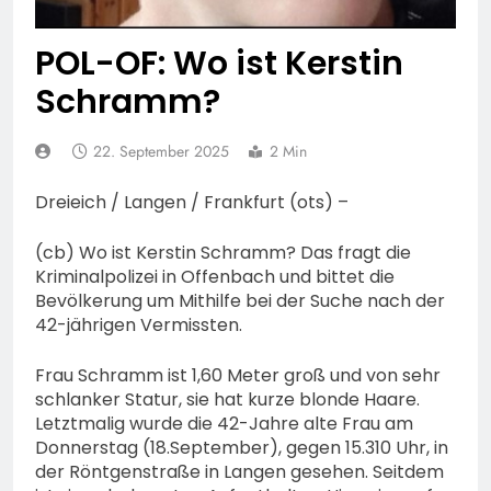
Leitungswechsel bei der
Seitzenhahn – rund 150
Polizeidirektion
5. August 2026
Einsatzkräfte im Einsatz
Rheingau-Taunus
POL-OF: Wo ist Kerstin
Schramm?
22. September 2025
2 Min
Dreieich / Langen / Frankfurt (ots) –
(cb) Wo ist Kerstin Schramm? Das fragt die
Kriminalpolizei in Offenbach und bittet die
Bevölkerung um Mithilfe bei der Suche nach der
42-jährigen Vermissten.
Frau Schramm ist 1,60 Meter groß und von sehr
schlanker Statur, sie hat kurze blonde Haare.
Letztmalig wurde die 42-Jahre alte Frau am
Donnerstag (18.September), gegen 15.310 Uhr, in
der Röntgenstraße in Langen gesehen. Seitdem