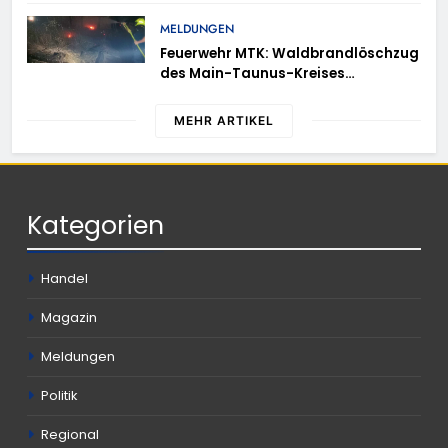
Erneute Veröffentlichung eines Fotos
MELDUNGEN
Feuerwehr MTK: Waldbrandlöschzug
des Main-Taunus-Kreises
unterstützt bei Waldbrand im
Rheingau-Taunus-Kreis – Rund 45
MEHR ARTIKEL
Einsatzkräfte sicherten in
schwierigem Gelände die Flanken
des Brandgebietes
Kategorien
Handel
Magazin
Meldungen
Politik
Regional