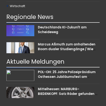
Wirtschaft
Regionale
News
Deutschlands KI-Zukunft am
Scheideweg
Marcus Aßmuth zum anhaltenden
Boom dualer Studiengänge / Wie
Unternehmen bei Nachwuchskräften
punkten können
Aktuelle
Meldungen
POL-OH: 25 Jahre Polizeipräsidium
Osthessen Jubiläumsfest am
Samstag, 15. August (11-18 Uhr)-
Bürgerinnen und Bürger erhalten
Mittelhessen: MARBURG-
spannende Einblicke in die
BIEDENKOPF: Satz Räder gefunden –
Polizeiarbeit
Polizei bittet um Mithilfe