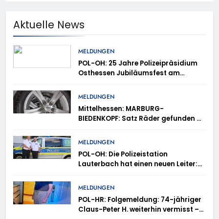
Aktuelle News
MELDUNGEN
POL-OH: 25 Jahre Polizeipräsidium
Osthessen Jubiläumsfest am
Samstag, 15. August (11-18 Uhr)-
Bürgerinnen und Bürger erhalten
MELDUNGEN
spannende Einblicke in die
Mittelhessen: MARBURG-
Polizeiarbeit
BIEDENKOPF: Satz Räder gefunden –
Polizei bittet um Mithilfe
MELDUNGEN
POL-OH: Die Polizeistation
Lauterbach hat einen neuen Leiter:
Amtseinführung von Markus Höfer
MELDUNGEN
POL-HR: Folgemeldung: 74-jähriger
Claus-Peter H. weiterhin vermisst –