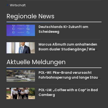
Wirtschaft
Regionale
News
Deutschlands KI-Zukunft am
Scheideweg
Marcus Aßmuth zum anhaltenden
Boom dualer Studiengänge / Wie
Unternehmen bei Nachwuchskräften
punkten können
Aktuelle
Meldungen
POL-WI: Pkw-Brand verursacht
Fahrbahnsperrung und lange Staus
auf der A 3
POL-LM: „Coffee with a Cop“ in Bad
Camberg