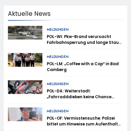
Aktuelle News
MELDUNGEN
POL-WI: Pkw-Brand verursacht
Fahrbahnsperrung und lange Staus
auf der A 3
MELDUNGEN
POL-LM: „Coffee with a Cop“ in Bad
Camberg
MELDUNGEN
POL-DA: Weiterstadt:
„Fahrradddieben keine Chance
geben“ – Fahrradcodierung /
Anmeldung erforderlich
MELDUNGEN
POL-OF: Vermisstensuche: Polizei
bittet um Hinweise zum Aufenthalt
von Ricardo Zaragoza Gonzalez