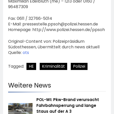
Maximilian Edelbluth (me) – 1213 oder 0160 /
96487309
Fax: 0611 / 32766-5014
E-Mail:
pressestelle.ppsoh@polizei.hessen.de
Homepage: http://www.polizei.hessen.de/ppsoh
Original-Content von: Polizeipräsidium
Südosthessen, übermittelt durch news aktuell
Quelle:
ots
Tagged:
HE
Kriminalität
Polizei
Weitere News
POL-WI: Pkw-Brand verursacht
Fahrbahnsperrung und lange
Staus auf der A 3