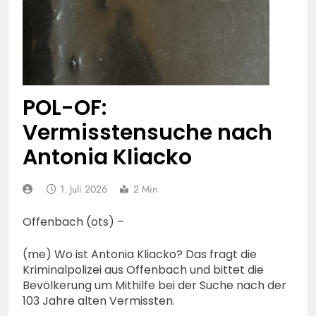
74-jähriger Claus-Peter
H. weiterhin vermisst –
6. August 2026
Erneute Veröffentlichung
eines Fotos
POL-OF:
Vermisstensuche nach
Antonia Kliacko
1. Juli 2026
2 Min
Offenbach (ots) –
(me) Wo ist Antonia Kliacko? Das fragt die
Kriminalpolizei aus Offenbach und bittet die
Bevölkerung um Mithilfe bei der Suche nach der
103 Jahre alten Vermissten.