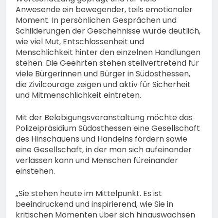
vermisstem Michael S.
Anwesende ein bewegender, teils emotionaler
aus Rotenburg a.d. Fulda
7. August 2026
Moment. In persönlichen Gesprächen und
Schilderungen der Geschehnisse wurde deutlich,
wie viel Mut, Entschlossenheit und
Menschlichkeit hinter den einzelnen Handlungen
stehen. Die Geehrten stehen stellvertretend für
viele Bürgerinnen und Bürger in Südosthessen,
die Zivilcourage zeigen und aktiv für Sicherheit
und Mitmenschlichkeit eintreten.
Mit der Belobigungsveranstaltung möchte das
Polizeipräsidium Südosthessen eine Gesellschaft
des Hinschauens und Handelns fördern sowie
eine Gesellschaft, in der man sich aufeinander
verlassen kann und Menschen füreinander
einstehen.
„Sie stehen heute im Mittelpunkt. Es ist
beeindruckend und inspirierend, wie Sie in
kritischen Momenten über sich hinauswachsen