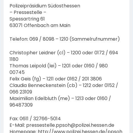
Polizeipräsidium Südosthessen
– Pressestelle –
Spessartring 61
63071 Offenbach am Main
Telefon: 069 / 8098 – 1210 (Sammelrufnummer)
Christopher Leidner (cl) – 1200 oder 0172 / 694
1180
Thomas Leipold (lei) – 1201 oder 0160 / 980
00745
Felix Geis (fg) – 1211 oder 0162 / 201 3806
Claudia Benneckenstein (cb) – 1212 oder 0152 /
066 23109
Maximilian Edelbluth (me) – 1213 oder 0160 /
96487309
Fax: 0611 / 32766-5014
E-Mail:
pressestelle.ppsoh@polizei.hessen.de
Homepage: http://www.polizei.hessen.de/ppsoh