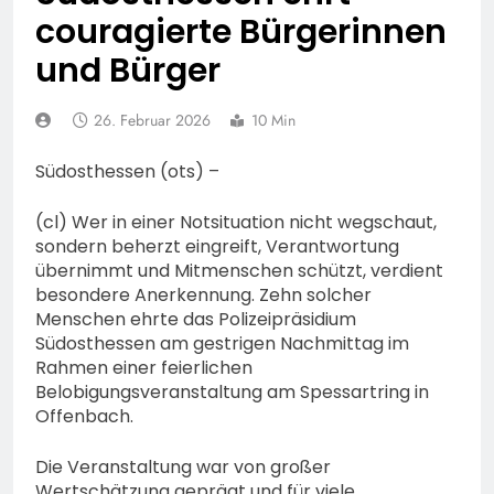
Vermisstenmeldung
POL-F: 260809 – 1018
couragierte Bürgerinnen
Frankfurt /
und Bürger
Aschaffenburg:
9. August 2026
Vermisste 13-Jährige
POL-MTK: +++91-
Jähriger aus Hochheim
26. Februar 2026
10 Min
vermisst+++
9. August 2026
POL-WI: Pkw-Brand
Südosthessen (ots) –
verursacht
Fahrbahnsperrung und
7. August 2026
(cl) Wer in einer Notsituation nicht wegschaut,
lange Staus auf der A 3
POL-LM: „Coffee with a
sondern beherzt eingreift, Verantwortung
Cop“ in Bad Camberg
übernimmt und Mitmenschen schützt, verdient
besondere Anerkennung. Zehn solcher
7. August 2026
Menschen ehrte das Polizeipräsidium
POL-DA: Weiterstadt:
Südosthessen am gestrigen Nachmittag im
„Fahrradddieben keine
Rahmen einer feierlichen
Chance geben“ –
7. August 2026
Belobigungsveranstaltung am Spessartring in
Fahrradcodierung /
POL-OF:
Anmeldung erforderlich
Offenbach.
Vermisstensuche: Polizei
bittet um Hinweise zum
7. August 2026
Die Veranstaltung war von großer
Aufenthalt von Ricardo
POL-OH: Fahndung nach
Wertschätzung geprägt und für viele
Zaragoza Gonzalez