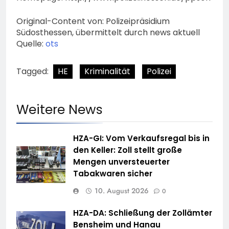
Original-Content von: Polizeipräsidium
Südosthessen, übermittelt durch news aktuell
Quelle:
ots
Tagged:
HE
Kriminalität
Polizei
Weitere News
HZA-GI: Vom Verkaufsregal bis in
den Keller: Zoll stellt große
Mengen unversteuerter
Tabakwaren sicher
10. August 2026
0
HZA-DA: Schließung der Zollämter
Bensheim und Hanau