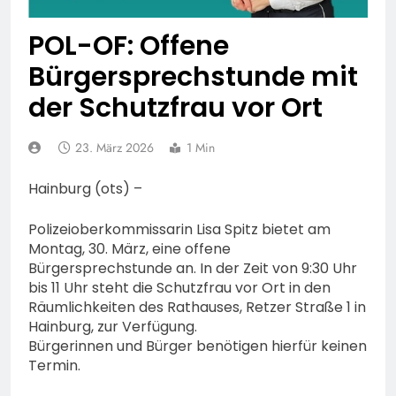
Lauterbach hat einen
neuen Leiter:
6. August 2026
POL-OF: Offene
Amtseinführung von
Markus Höfer
Bürgersprechstunde mit
der Schutzfrau vor Ort
23. März 2026
1 Min
Hainburg (ots) –
Polizeioberkommissarin Lisa Spitz bietet am
Montag, 30. März, eine offene
Bürgersprechstunde an. In der Zeit von 9:30 Uhr
bis 11 Uhr steht die Schutzfrau vor Ort in den
Räumlichkeiten des Rathauses, Retzer Straße 1 in
Hainburg, zur Verfügung.
Bürgerinnen und Bürger benötigen hierfür keinen
Termin.