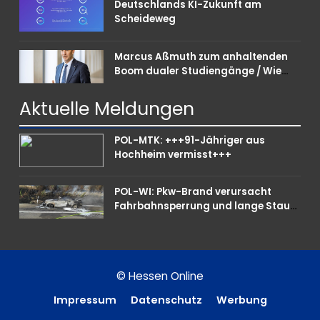
Deutschlands KI-Zukunft am
Scheideweg
Marcus Aßmuth zum anhaltenden
Boom dualer Studiengänge / Wie
Unternehmen bei Nachwuchskräften
punkten können
Aktuelle
Meldungen
POL-MTK: +++91-Jähriger aus
Hochheim vermisst+++
POL-WI: Pkw-Brand verursacht
Fahrbahnsperrung und lange Staus
auf der A 3
© Hessen Online
Impressum
Datenschutz
Werbung