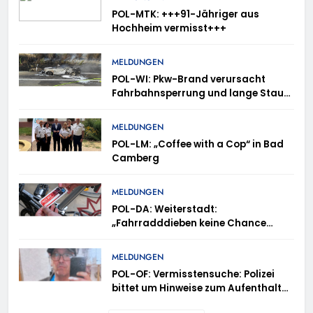
POL-MTK: +++91-Jähriger aus
Hochheim vermisst+++
MELDUNGEN
POL-WI: Pkw-Brand verursacht
Fahrbahnsperrung und lange Staus
auf der A 3
MELDUNGEN
POL-LM: „Coffee with a Cop“ in Bad
Camberg
MELDUNGEN
POL-DA: Weiterstadt:
„Fahrradddieben keine Chance
geben“ – Fahrradcodierung /
Anmeldung erforderlich
MELDUNGEN
POL-OF: Vermisstensuche: Polizei
bittet um Hinweise zum Aufenthalt
von Ricardo Zaragoza Gonzalez