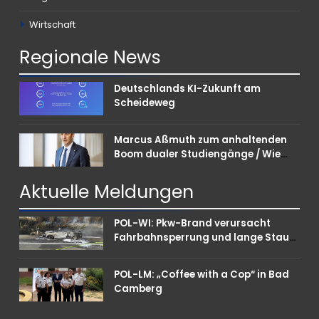
Wirtschaft
Regionale
News
Deutschlands KI-Zukunft am
Scheideweg
Marcus Aßmuth zum anhaltenden
Boom dualer Studiengänge / Wie
Unternehmen bei Nachwuchskräften
punkten können
Aktuelle
Meldungen
POL-WI: Pkw-Brand verursacht
Fahrbahnsperrung und lange Staus
auf der A 3
POL-LM: „Coffee with a Cop“ in Bad
Camberg