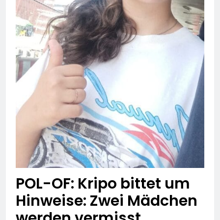
74-jähriger Claus-Peter
H. weiterhin vermisst –
6. August 2026
Erneute Veröffentlichung
eines Fotos
POL-OF: Kripo bittet um
Hinweise: Zwei Mädchen
werden vermisst