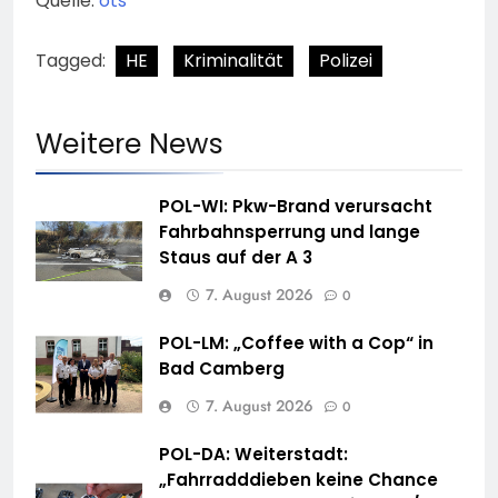
Quelle:
ots
Tagged:
HE
Kriminalität
Polizei
Weitere News
POL-WI: Pkw-Brand verursacht
Fahrbahnsperrung und lange
Staus auf der A 3
7. August 2026
0
POL-LM: „Coffee with a Cop“ in
Bad Camberg
7. August 2026
0
POL-DA: Weiterstadt:
„Fahrradddieben keine Chance