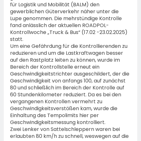
74-jähriger Claus-Peter
für Logistik und Mobilität (BALM) den
H. weiterhin vermisst –
6. August 2026
gewerblichen Güterverkehr näher unter die
Erneute Veröffentlichung
Lupe genommen. Die mehrstündige Kontrolle
eines Fotos
fand anlässlich der aktuellen ROADPOL-
Kontrollwoche „Truck & Bus“ (17.02 -23.02.2025)
statt.
Um eine Gefährdung für die Kontrollierenden zu
reduzieren und um die Lastkraftwagen besser
auf den Rastplatz leiten zu können, wurde im
Bereich der Kontrollstelle erneut ein
Geschwindigkeitstrichter ausgeschildert, der die
Geschwindigkeit von anfangs 100, auf zunächst
80 und schließlich im Bereich der Kontrolle auf
60 Stundenkilometer reduziert. Da es bei den
vergangenen Kontrollen vermehrt zu
Geschwindigkeitsverstößen kam, wurde die
Einhaltung des Tempolimits hier per
Geschwindigkeitsmessung kontrolliert.
Zwei Lenker von Sattelschleppern waren bei
erlaubten 80 km/h zu schnell, weswegen auf die