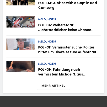
POL-LM: „Coffee with a Cop“ in Bad
Camberg
MELDUNGEN
POL-DA: Weiterstadt:
„Fahrradddieben keine Chance
geben“ – Fahrradcodierung /
Anmeldung erforderlich
MELDUNGEN
POL-OF: Vermisstensuche: Polizei
bittet um Hinweise zum Aufenthalt
von Ricardo Zaragoza Gonzalez
MELDUNGEN
POL-OH: Fahndung nach
vermisstem Michael S. aus
Rotenburg a.d. Fulda
MEHR ARTIKEL