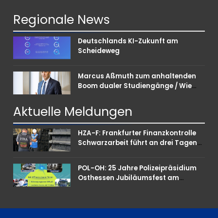
Regionale
News
Deutschlands KI-Zukunft am
Scheideweg
Marcus Aßmuth zum anhaltenden
Boom dualer Studiengänge / Wie
Unternehmen bei Nachwuchskräften
punkten können
Aktuelle
Meldungen
HZA-F: Frankfurter Finanzkontrolle
Schwarzarbeit führt an drei Tagen
Kontrollen im Gastro- und
Sicherheitsgewerbe durch
POL-OH: 25 Jahre Polizeipräsidium
Osthessen Jubiläumsfest am
Samstag, 15. August (11-18 Uhr)-
Bürgerinnen und Bürger erhalten
spannende Einblicke in die
Polizeiarbeit