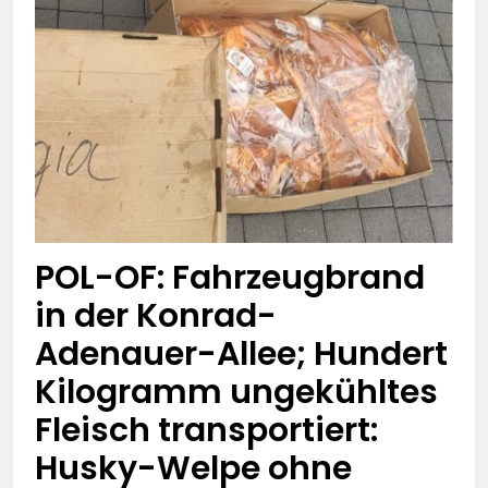
Erstmeldung: Waldbrand
zwischen Bad
5. August 2026
Schwalbach-Hettenhain
und Taunusstein-
Seitzenhahn – rund 150
Einsatzkräfte im Einsatz
POL-OF: Fahrzeugbrand
in der Konrad-
Adenauer-Allee; Hundert
Kilogramm ungekühltes
Fleisch transportiert:
Husky-Welpe ohne