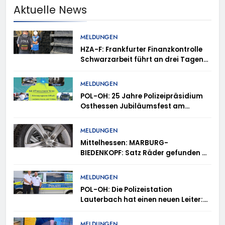
Aktuelle News
MELDUNGEN
HZA-F: Frankfurter Finanzkontrolle
Schwarzarbeit führt an drei Tagen
Kontrollen im Gastro- und
Sicherheitsgewerbe durch
MELDUNGEN
POL-OH: 25 Jahre Polizeipräsidium
Osthessen Jubiläumsfest am
Samstag, 15. August (11-18 Uhr)-
Bürgerinnen und Bürger erhalten
MELDUNGEN
spannende Einblicke in die
Mittelhessen: MARBURG-
Polizeiarbeit
BIEDENKOPF: Satz Räder gefunden –
Polizei bittet um Mithilfe
MELDUNGEN
POL-OH: Die Polizeistation
Lauterbach hat einen neuen Leiter:
Amtseinführung von Markus Höfer
MELDUNGEN