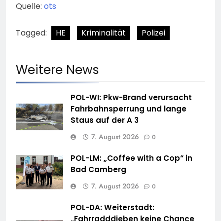
Quelle:
ots
Tagged:
HE
Kriminalität
Polizei
Weitere News
POL-WI: Pkw-Brand verursacht
Fahrbahnsperrung und lange
Staus auf der A 3
7. August 2026
0
POL-LM: „Coffee with a Cop“ in
Bad Camberg
7. August 2026
0
POL-DA: Weiterstadt:
„Fahrradddieben keine Chance