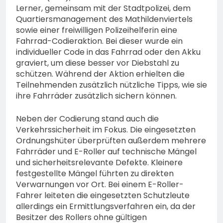
74-jähriger Claus-Peter
Lerner, gemeinsam mit der Stadtpolizei, dem
H. weiterhin vermisst –
6. August 2026
Quartiersmanagement des Mathildenviertels
Erneute Veröffentlichung
sowie einer freiwilligen Polizeihelferin eine
eines Fotos
Fahrrad-Codieraktion. Bei dieser wurde ein
individueller Code in das Fahrrad oder den Akku
graviert, um diese besser vor Diebstahl zu
schützen. Während der Aktion erhielten die
Teilnehmenden zusätzlich nützliche Tipps, wie sie
ihre Fahrräder zusätzlich sichern können.
Neben der Codierung stand auch die
Verkehrssicherheit im Fokus. Die eingesetzten
Ordnungshüter überprüften außerdem mehrere
Fahrräder und E-Roller auf technische Mängel
und sicherheitsrelevante Defekte. Kleinere
festgestellte Mängel führten zu direkten
Verwarnungen vor Ort. Bei einem E-Roller-
Fahrer leiteten die eingesetzten Schutzleute
allerdings ein Ermittlungsverfahren ein, da der
Besitzer des Rollers ohne gültigen