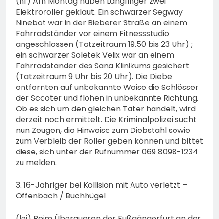
(nf) Am Montag haben Langfinger zwei
Elektroroller geklaut. Ein schwarzer Segway
Ninebot war in der Bieberer Straße an einem
Fahrradständer vor einem Fitnessstudio
angeschlossen (Tatzeitraum 19.50 bis 23 Uhr) ;
ein schwarzer Soletek Velix war an einem
Fahrradständer des Sana Klinikums gesichert
(Tatzeitraum 9 Uhr bis 20 Uhr). Die Diebe
entfernten auf unbekannte Weise die Schlösser
der Scooter und flohen in unbekannte Richtung.
Ob es sich um den gleichen Täter handelt, wird
derzeit noch ermittelt. Die Kriminalpolizei sucht
nun Zeugen, die Hinweise zum Diebstahl sowie
zum Verbleib der Roller geben können und bittet
diese, sich unter der Rufnummer 069 8098-1234
zu melden.
3. 16-Jähriger bei Kollision mit Auto verletzt –
Offenbach / Buchhügel
(lei) Beim Überqueren der Fußgängerfurt an der