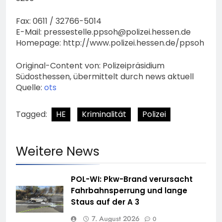
Fax: 0611 / 32766-5014
E-Mail:
pressestelle.ppsoh@polizei.hessen.de
Homepage: http://www.polizei.hessen.de/ppsoh
Original-Content von: Polizeipräsidium
Südosthessen, übermittelt durch news aktuell
Quelle:
ots
Tagged:
HE
Kriminalität
Polizei
Weitere News
POL-WI: Pkw-Brand verursacht
Fahrbahnsperrung und lange
Staus auf der A 3
7. August 2026
0