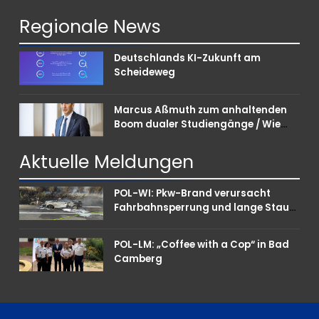
Regionale
News
Deutschlands KI-Zukunft am
Scheideweg
Marcus Aßmuth zum anhaltenden
Boom dualer Studiengänge / Wie
Unternehmen bei Nachwuchskräften
punkten können
Aktuelle
Meldungen
POL-WI: Pkw-Brand verursacht
Fahrbahnsperrung und lange Staus
auf der A 3
POL-LM: „Coffee with a Cop“ in Bad
Camberg