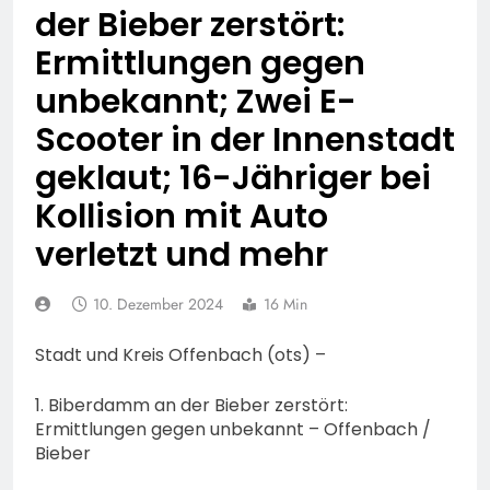
74-jähriger Claus-Peter
der Bieber zerstört:
H. weiterhin vermisst –
6. August 2026
Erneute Veröffentlichung
Ermittlungen gegen
eines Fotos
unbekannt; Zwei E-
Scooter in der Innenstadt
geklaut; 16-Jähriger bei
Kollision mit Auto
verletzt und mehr
10. Dezember 2024
16 Min
Stadt und Kreis Offenbach (ots) –
1. Biberdamm an der Bieber zerstört:
Ermittlungen gegen unbekannt – Offenbach /
Bieber