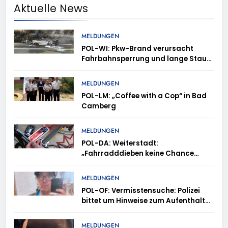
Aktuelle News
MELDUNGEN
POL-WI: Pkw-Brand verursacht
Fahrbahnsperrung und lange Staus
auf der A 3
MELDUNGEN
POL-LM: „Coffee with a Cop“ in Bad
Camberg
MELDUNGEN
POL-DA: Weiterstadt:
„Fahrradddieben keine Chance
geben“ – Fahrradcodierung /
Anmeldung erforderlich
MELDUNGEN
POL-OF: Vermisstensuche: Polizei
bittet um Hinweise zum Aufenthalt
von Ricardo Zaragoza Gonzalez
MELDUNGEN