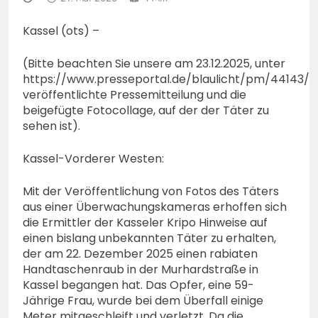
bestohlen: Zeugen
gesucht!; Mercedes
5. August 2026
Kassel (ots) –
angedotzt: Hinweise
erbeten und Wer hat den
(Bitte beachten Sie unsere am 23.12.2025, unter
Fahrraddieb gesehen?
https://www.presseportal.de/blaulicht/pm/44143/6
veröffentlichte Pressemitteilung und die
beigefügte Fotocollage, auf der der Täter zu
sehen ist).
Kassel-Vorderer Westen:
Mit der Veröffentlichung von Fotos des Täters
aus einer Überwachungskameras erhoffen sich
die Ermittler der Kasseler Kripo Hinweise auf
einen bislang unbekannten Täter zu erhalten,
der am 22. Dezember 2025 einen rabiaten
Handtaschenraub in der Murhardstraße in
Kassel begangen hat. Das Opfer, eine 59-
Jährige Frau, wurde bei dem Überfall einige
Meter mitgeschleift und verletzt. Da die