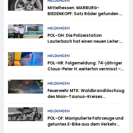
MELDUNGEN
Mittelhessen: MARBURG-
BIEDENKOPF: Satz Räder gefunden –
Polizei bittet um Mithilfe
MELDUNGEN
POL-OH: Die Polizeistation
Lauterbach hat einen neuen Leiter:
Amtseinführung von Markus Höfer
MELDUNGEN
POL-HR: Folgemeldung: 74-jähriger
Claus-Peter H. weiterhin vermisst –
Erneute Veröffentlichung eines Fotos
MELDUNGEN
Feuerwehr MTK: Waldbrandlöschzug
des Main-Taunus-Kreises
unterstützt bei Waldbrand im
Rheingau-Taunus-Kreis – Rund 45
MELDUNGEN
Einsatzkräfte sicherten in
POL-OF: Manipulierte Fahrzeuge und
schwierigem Gelände die Flanken
getuntes E-Bike aus dem Verkehr
des Brandgebietes
gezogen – TRuP-Spezialisten decken