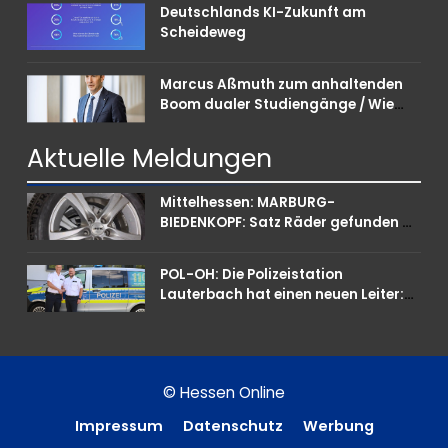
Deutschlands KI-Zukunft am
Scheideweg
Marcus Aßmuth zum anhaltenden
Boom dualer Studiengänge / Wie
Unternehmen bei Nachwuchskräften
punkten können
Aktuelle
Meldungen
Mittelhessen: MARBURG-
BIEDENKOPF: Satz Räder gefunden –
Polizei bittet um Mithilfe
POL-OH: Die Polizeistation
Lauterbach hat einen neuen Leiter:
Amtseinführung von Markus Höfer
© Hessen Online
Impressum
Datenschutz
Werbung