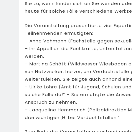
Sie zu, wenn Kinder sich an Sie wenden ode
heute für solche Fälle verschiedene Werkze
Die Veranstaltung präsentierte vier Experti
Teilnehmenden ermutigten:
– Anne Vohmann (Fachstelle gegen sexuelle
– Ihr Appell an die Fachkräfte, Unterstütz
werden.
– Martina Schött (Wildwasser Wiesbaden e.V.
von Netzwerken hervor, um Verdachtsfälle
weiterzuleiten. Sie zeigte auch anhand eines
– Ulrike Lohre (Amt für Jugend, Schulen und
solche Fälle da!“ – Sie ermutigte die Anw
Anspruch zu nehmen.
– Jacqueline Hemmerich (Polizeidirektion M
drei wichtigen ‚H‘ bei Verdachtsfällen.“
Zum Ende der Veranstaltung bestand noch 