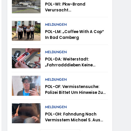
POL-WI: Pkw-Brand
Verursacht
Fahrbahnsperrung Und Lange
Staus Auf Der A 3
trollen Im Gastro- Und Sicherheitsgewerbe
MELDUNGEN
POL-LM: „Coffee With A Cop“
In Bad Camberg
ugust (11-18 Uhr)- Bürgerinnen Und Bürger
MELDUNGEN
POL-DA: Weiterstadt:
„Fahrradddieben Keine
m Mithilfe
Chance Geben“ –
Fahrradcodierung /
MELDUNGEN
ung Von Markus Höfer
Anmeldung Erforderlich
POL-OF: Vermisstensuche:
Polizei Bittet Um Hinweise Zum
eute Veröffentlichung Eines Fotos
Aufenthalt Von Ricardo
Zaragoza Gonzalez
MELDUNGEN
POL-OH: Fahndung Nach
Vermisstem Michael S. Aus
Rotenburg A.d. Fulda