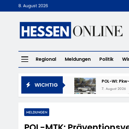
Skip
8. August 2026
to
content
Hessen Online
Regional
Meldungen
Politik
Wi
POL-WI: Pkw-
WICHTIG
7. August 2026
POL-LM: „Cof
7. August 2026
POL-DA: Weit
MELDUNGEN
7. August 2026
POL-MTK: Präventionsv
POL-OF: Verm