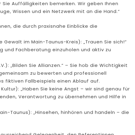
r Sie Auffälligkeiten bemerken. Wir geben Ihnen
uge, Wissen und ein Netzwerk mit an die Hand.“
nnen, die durch praxisnahe Einblicke die
 Gewalt im Main-Taunus-Kreis): „Trauen Sie sich!“
ung und Fachberatung einzuholen und aktiv zu
): „Bilden Sie Allianzen.“ – Sie hob die Wichtigkeit
 gemeinsam zu bewerten und professionell
 fiktiven Fallbeispiels einen Ablauf auf.
 Kultur): „Haben Sie keine Angst – wir sind genau für
esenden, Verantwortung zu übernehmen und Hilfe in
ain-Taunus): „Hinsehen, hinhören und handeln – die
ausreichend Gelegenheit, den Referentinnen