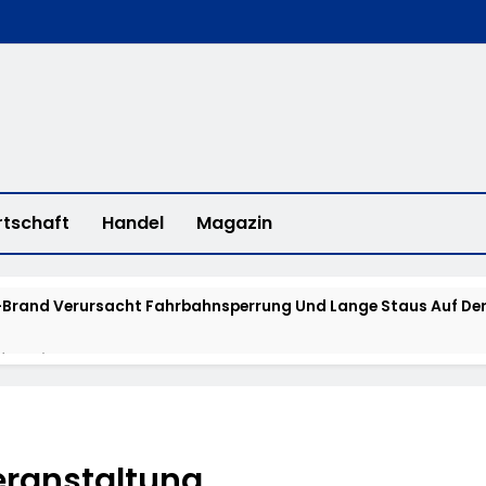
rtschaft
Handel
Magazin
Brand Verursacht Fahrbahnsperrung Und Lange Staus Auf Der
fee With A Cop“ In Bad Camberg
erstadt: „Fahrradddieben Keine Chance Geben“ – Fahrradcodi
eranstaltung
isstensuche: Polizei Bittet Um Hinweise Zum Aufenthalt Von 