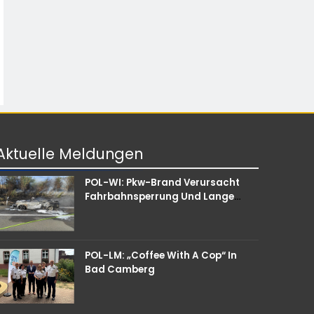
Aktuelle
Meldungen
POL-WI: Pkw-Brand Verursacht
Fahrbahnsperrung Und Lange
Staus Auf Der A 3
POL-LM: „Coffee With A Cop“ In
Bad Camberg