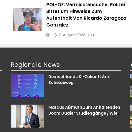
POL-OF: Vermisstensuche: Polizei
e
Bittet Um Hinweise Zum
Aufenthalt Von Ricardo Zaragoza
Gonzalez
7. August 2026
0
Regionale
News
Deutschlands KI-Zukunft Am
Scheideweg
Marcus Aßmuth Zum Anhaltenden
Boom Dualer Studiengänge / Wie
Unternehmen Bei
Nachwuchskräften Punkten
Können