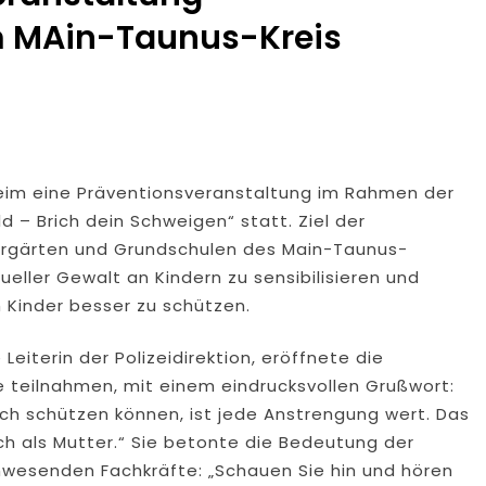
m MAin-Taunus-Kreis
dung Nach Vermisstem Michael S. Aus Rotenburg A.d. Fulda
furter Finanzkontrolle Schwarzarbeit Führt An Drei Tagen Kon
e Polizeipräsidium Osthessen Jubiläumsfest Am Samstag, 15. A
de Einblicke In Die Polizeiarbeit
eim eine Präventionsveranstaltung im Rahmen der
d – Brich dein Schweigen“ statt. Ziel der
: MARBURG-BIEDENKOPF: Satz Räder Gefunden – Polizei Bittet U
dergärten und Grundschulen des Main-Taunus-
eller Gewalt an Kindern zu sensibilisieren und
Polizeistation Lauterbach Hat Einen Neuen Leiter: Amtseinführ
 Kinder besser zu schützen.
emeldung: 74-Jähriger Claus-Peter H. Weiterhin Vermisst – Ern
 Leiterin der Polizeidirektion, eröffnete die
te teilnahmen, mit einem eindrucksvollen Grußwort:
uch schützen können, ist jede Anstrengung wert. Das
auch als Mutter.“ Sie betonte die Bedeutung der
anwesenden Fachkräfte: „Schauen Sie hin und hören