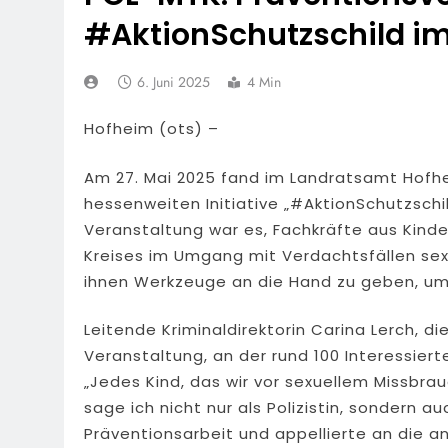
7. August 2026
#AktionSchutzschild i
POL-OH: Fahn
7. August 2026
6. Juni 2025
4 Min
HZA-F: Frank
Durch
Hofheim (ots) –
7. August 2026
POL-OH: 25 Jahr
Erhalten Spannen
Am 27. Mai 2025 fand im Landratsamt Hofh
7. August 2026
hessenweiten Initiative „#AktionSchutzschil
Mittelhessen
Veranstaltung war es, Fachkräfte aus Kin
6. August 2026
Kreises im Umgang mit Verdachtsfällen sexu
POL-OH: Die 
ihnen Werkzeuge an die Hand zu geben, um
6. August 2026
POL-HR: Folg
Leitende Kriminaldirektorin Carina Lerch, die
6. August 2026
Veranstaltung, an der rund 100 Interessier
„Jedes Kind, das wir vor sexuellem Missbra
sage ich nicht nur als Polizistin, sondern 
Präventionsarbeit und appellierte an die 