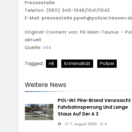
Pressestelle
Telefon: (0611) 345-1046/1041/1042
E-Mail:
pressestelle.ppwh@polizei.hessen.d
Original-Content von: PD Main-Taunus – Po
aktuell
Quelle:
ots
Tagged:
HE
Kriminalität
Polizei
Weitere News
POL-WI: Pkw-Brand Verursacht
Fahrbahnsperrung Und Lange
Staus Auf Der A 3
7. August 2026
0