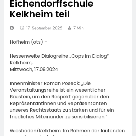
Eichendorffschule
Lauterbach hat einen
neuen Leiter:
6. August 2026
Kelkheim teil
Amtseinführung von
Markus Höfer
17. September 2025
7 Min
Hofheim (ots) –
Hessenweite Dialogreihe „Cops im Dialog“
Kelkheim,
Mittwoch, 17.09.2024
Innenminister Roman Poseck: „Die
Veranstaltungsreihe ist ein wesentlicher
Baustein, um den Respekt gegenüber den
Repräsentantinnen und Repräsentanten
unseres Rechtsstaats zu stärken und für ein
friedliches Miteinander zu sensibilisieren.“
Wiesbaden/Kelkheim. Im Rahmen der laufenden