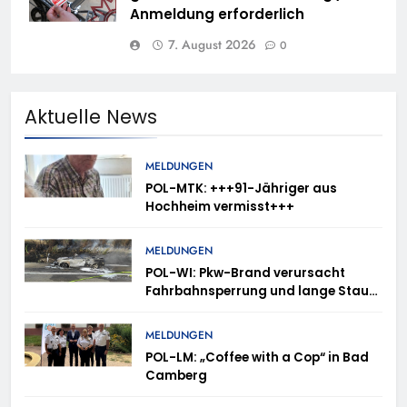
Anmeldung erforderlich
7. August 2026
0
Aktuelle News
MELDUNGEN
POL-MTK: +++91-Jähriger aus
Hochheim vermisst+++
MELDUNGEN
POL-WI: Pkw-Brand verursacht
Fahrbahnsperrung und lange Staus
auf der A 3
MELDUNGEN
POL-LM: „Coffee with a Cop“ in Bad
Camberg