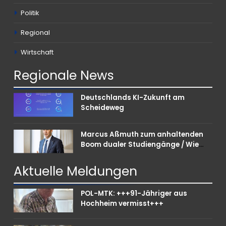
Politik
Regional
Wirtschaft
Regionale
News
Deutschlands KI-Zukunft am
Scheideweg
Marcus Aßmuth zum anhaltenden
Boom dualer Studiengänge / Wie
Unternehmen bei Nachwuchskräften
punkten können
Aktuelle
Meldungen
POL-MTK: +++91-Jähriger aus
Hochheim vermisst+++