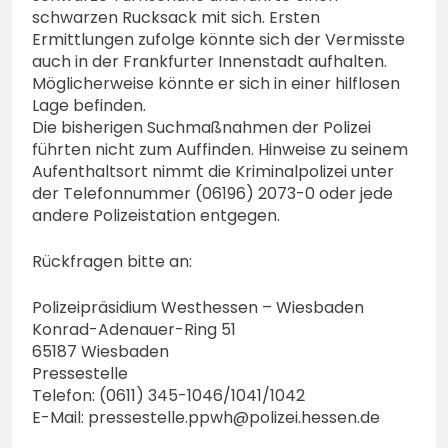
Polizeipräsidium
schwarzen Rucksack mit sich. Ersten
Sicherheitsgewerbe durch
Osthessen Jubiläumsfest
7. August 2026
Ermittlungen zufolge könnte sich der Vermisste
am Samstag, 15. August
auch in der Frankfurter Innenstadt aufhalten.
(11-18 Uhr)- Bürgerinnen
Möglicherweise könnte er sich in einer hilflosen
und Bürger erhalten
Lage befinden.
spannende Einblicke in die
Die bisherigen Suchmaßnahmen der Polizei
Polizeiarbeit
führten nicht zum Auffinden. Hinweise zu seinem
Aufenthaltsort nimmt die Kriminalpolizei unter
der Telefonnummer (06196) 2073-0 oder jede
andere Polizeistation entgegen.
Rückfragen bitte an:
Polizeipräsidium Westhessen – Wiesbaden
Konrad-Adenauer-Ring 51
65187 Wiesbaden
Pressestelle
Telefon: (0611) 345-1046/1041/1042
E-Mail:
pressestelle.ppwh@polizei.hessen.de