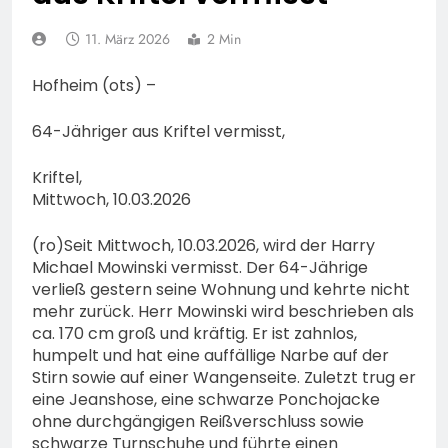
POL-WI: Pkw-Brand
verursacht
11. März 2026
2 Min
Fahrbahnsperrung und
7. August 2026
lange Staus auf der A 3
POL-LM: „Coffee with a
Hofheim (ots) –
Cop“ in Bad Camberg
7. August 2026
64-Jähriger aus Kriftel vermisst,
POL-DA: Weiterstadt:
„Fahrradddieben keine
Kriftel,
Chance geben“ –
Mittwoch, 10.03.2026
7. August 2026
Fahrradcodierung /
POL-OF:
Anmeldung erforderlich
Vermisstensuche: Polizei
(ro)Seit Mittwoch, 10.03.2026, wird der Harry
bittet um Hinweise zum
Michael Mowinski vermisst. Der 64-Jährige
7. August 2026
Aufenthalt von Ricardo
verließ gestern seine Wohnung und kehrte nicht
POL-OH: Fahndung nach
Zaragoza Gonzalez
mehr zurück. Herr Mowinski wird beschrieben als
vermisstem Michael S.
ca. 170 cm groß und kräftig. Er ist zahnlos,
aus Rotenburg a.d. Fulda
7. August 2026
humpelt und hat eine auffällige Narbe auf der
HZA-F: Frankfurter
Stirn sowie auf einer Wangenseite. Zuletzt trug er
Finanzkontrolle
eine Jeanshose, eine schwarze Ponchojacke
Schwarzarbeit führt an
7. August 2026
ohne durchgängigen Reißverschluss sowie
drei Tagen Kontrollen im
POL-OH: 25 Jahre
schwarze Turnschuhe und führte einen
Gastro- und