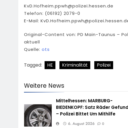
KvD.Hofheim.ppwh@polizei.hessen.de
Telefon: (06192) 2079-0
E-Mail:
KvD.Hofheim.ppwh@polizei.hessen.d
Original-Content von: PD Main-Taunus – Po
aktuell
Quelle:
ots
Tagged:
HE
Kriminalität
Polizei
Weitere News
Mittelhessen: MARBURG-
BIEDENKOPF: Satz Räder Gefun
– Polizei Bittet Um Mithilfe
6. August 2026
0