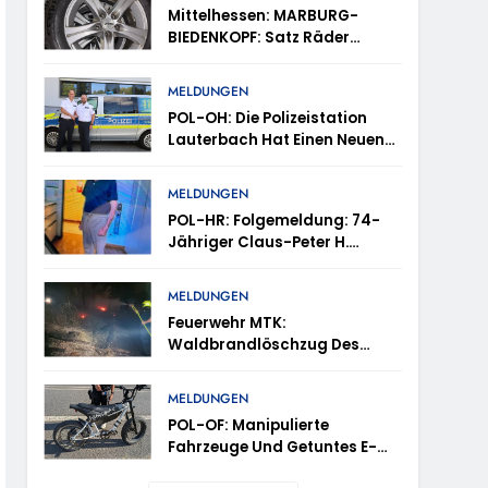
tes
Mittelhessen: MARBURG-
BIEDENKOPF: Satz Räder
en – TRuP-Spezialisten Decken Gleich Mehrere
Gefunden – Polizei Bittet Um
Mithilfe
MELDUNGEN
POL-OH: Die Polizeistation
 Niedernhausen
Lauterbach Hat Einen Neuen
Leiter: Amtseinführung Von
Markus Höfer
d Vermisst
MELDUNGEN
POL-HR: Folgemeldung: 74-
Jähriger Claus-Peter H.
ttenhain Und Taunusstein-Seitzenhahn –
Weiterhin Vermisst – Erneute
Veröffentlichung Eines Fotos
MELDUNGEN
Feuerwehr MTK:
Waldbrandlöschzug Des
Main-Taunus-Kreises
inweise Erbeten Und Wer Hat Den Fahrraddieb
Unterstützt Bei Waldbrand Im
MELDUNGEN
Rheingau-Taunus-Kreis –
POL-OF: Manipulierte
Rund 45 Einsatzkräfte
Fahrzeuge Und Getuntes E-
Sicherten In Schwierigem
Bike Aus Dem Verkehr
Gelände Die Flanken Des