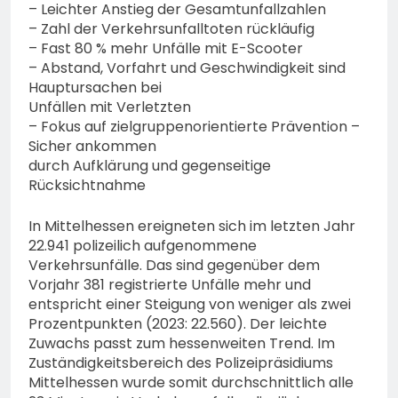
bestohlen: Zeugen
– Leichter Anstieg der Gesamtunfallzahlen
gesucht!; Mercedes
– Zahl der Verkehrsunfalltoten rückläufig
5. August 2026
angedotzt: Hinweise
– Fast 80 % mehr Unfälle mit E-Scooter
erbeten und Wer hat den
– Abstand, Vorfahrt und Geschwindigkeit sind
Fahrraddieb gesehen?
Hauptursachen bei
Unfällen mit Verletzten
– Fokus auf zielgruppenorientierte Prävention –
Sicher ankommen
durch Aufklärung und gegenseitige
Rücksichtnahme
In Mittelhessen ereigneten sich im letzten Jahr
22.941 polizeilich aufgenommene
Verkehrsunfälle. Das sind gegenüber dem
Vorjahr 381 registrierte Unfälle mehr und
entspricht einer Steigung von weniger als zwei
Prozentpunkten (2023: 22.560). Der leichte
Zuwachs passt zum hessenweiten Trend. Im
Zuständigkeitsbereich des Polizeipräsidiums
Mittelhessen wurde somit durchschnittlich alle