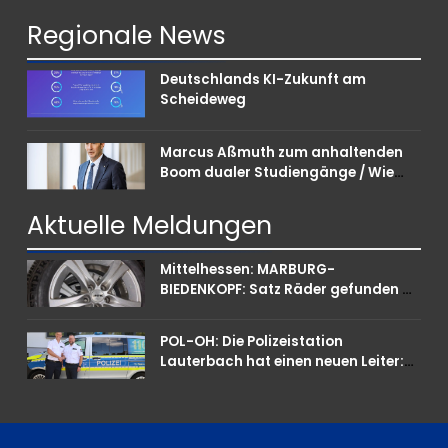
Regionale
News
Deutschlands KI-Zukunft am
Scheideweg
Marcus Aßmuth zum anhaltenden
Boom dualer Studiengänge / Wie
Unternehmen bei Nachwuchskräften
punkten können
Aktuelle
Meldungen
Mittelhessen: MARBURG-
BIEDENKOPF: Satz Räder gefunden –
Polizei bittet um Mithilfe
POL-OH: Die Polizeistation
Lauterbach hat einen neuen Leiter:
Amtseinführung von Markus Höfer