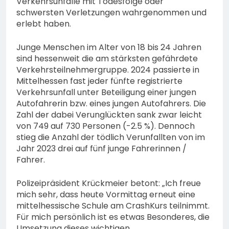
Verkehrsunfälle mit Todesfolge oder
schwersten Verletzungen wahrgenommen und
erlebt haben.
Junge Menschen im Alter von 18 bis 24 Jahren
sind hessenweit die am stärksten gefährdete
Verkehrsteilnehmergruppe. 2024 passierte in
Mittelhessen fast jeder fünfte registrierte
Verkehrsunfall unter Beteiligung einer jungen
Autofahrerin bzw. eines jungen Autofahrers. Die
Zahl der dabei Verunglückten sank zwar leicht
von 749 auf 730 Personen (-2.5 %). Dennoch
stieg die Anzahl der tödlich Verunfallten von im
Jahr 2023 drei auf fünf junge Fahrerinnen /
Fahrer.
Polizeipräsident Krückmeier betont: „Ich freue
mich sehr, dass heute Vormittag erneut eine
mittelhessische Schule am CrashKurs teilnimmt.
Für mich persönlich ist es etwas Besonderes, die
Umsetzung dieses wichtigen