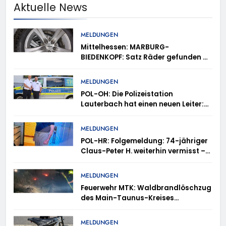
Aktuelle News
MELDUNGEN
Mittelhessen: MARBURG-
BIEDENKOPF: Satz Räder gefunden –
Polizei bittet um Mithilfe
MELDUNGEN
POL-OH: Die Polizeistation
Lauterbach hat einen neuen Leiter:
Amtseinführung von Markus Höfer
MELDUNGEN
POL-HR: Folgemeldung: 74-jähriger
Claus-Peter H. weiterhin vermisst –
Erneute Veröffentlichung eines Fotos
MELDUNGEN
Feuerwehr MTK: Waldbrandlöschzug
des Main-Taunus-Kreises
unterstützt bei Waldbrand im
Rheingau-Taunus-Kreis – Rund 45
MELDUNGEN