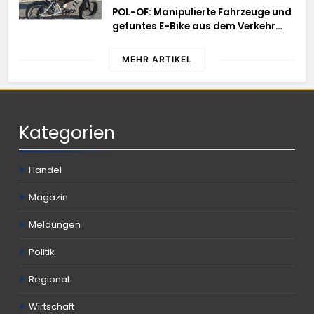
Einsatzkräfte sicherten in
POL-OF: Manipulierte Fahrzeuge und
schwierigem Gelände die Flanken
getuntes E-Bike aus dem Verkehr
des Brandgebietes
gezogen – TRuP-Spezialisten decken
gleich mehrere Verstöße auf
MEHR ARTIKEL
Kategorien
Handel
Magazin
Meldungen
Politik
Regional
Wirtschaft