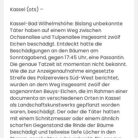
74-jähriger Claus-Peter
H. weiterhin vermisst –
Kassel (ots) –
6. August 2026
Erneute Veröffentlichung
eines Fotos
Kassel-Bad Wilhelmshöhe: Bislang unbekannte
Täter haben auf einem Weg zwischen
Ochsenallee und Tulpenallee insgesamt zwölf
Eichen beschädigt. Entdeckt hatte die
Beschädigungen an den Bäumen am
Sonntagabend, gegen 17:45 Uhr, eine Passantin.
Die genaue Tatzeit ist momentan nicht bekannt.
Wie die zur Anzeigenaufnahme eingesetzte
Streife des Polizeireviers Süd-West berichtet,
wurden an dem Weg insgesamt zwölf der
sogenannten Beuys-Eichen, die im Rahmen einer
documenta an verschiedenen Orten in Kassel
als Landschaftskunstwerks gepflanzt worden
waren, beschädigt. Der oder die Täter hatten
mit einem Schnitzmesser oder einem ähnlich
scharfen Gegenstand die Rinde der Bäume
beschädigt und teilweise tiefe Löcher in den