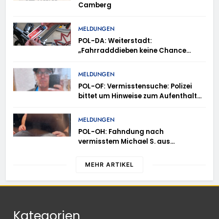
Camberg
MELDUNGEN
POL-DA: Weiterstadt:
„Fahrradddieben keine Chance
geben“ – Fahrradcodierung /
Anmeldung erforderlich
MELDUNGEN
POL-OF: Vermisstensuche: Polizei
bittet um Hinweise zum Aufenthalt
von Ricardo Zaragoza Gonzalez
MELDUNGEN
POL-OH: Fahndung nach
vermisstem Michael S. aus
Rotenburg a.d. Fulda
MEHR ARTIKEL
Kategorien