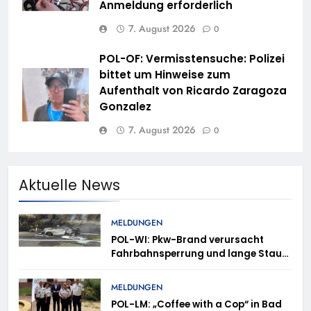
Anmeldung erforderlich
7. August 2026
0
POL-OF: Vermisstensuche: Polizei
bittet um Hinweise zum
Aufenthalt von Ricardo Zaragoza
Gonzalez
7. August 2026
0
Aktuelle News
MELDUNGEN
POL-WI: Pkw-Brand verursacht
Fahrbahnsperrung und lange Staus
auf der A 3
MELDUNGEN
POL-LM: „Coffee with a Cop“ in Bad