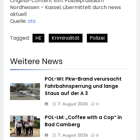
Original-Content von: Polizeipräsidium
Nordhessen – Kassel, übermittelt durch news
aktuell
Quelle:
ots
Tagged:
HE
Kriminalität
Polizei
Weitere News
POL-WI: Pkw-Brand verursacht
Fahrbahnsperrung und lange
Staus auf der A 3
7. August 2026
0
POL-LM: „Coffee with a Cop“ in
Bad Camberg
7. August 2026
0