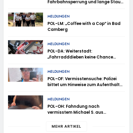
Fahrbahnsperrung und lange Staus
auf der A 3
MELDUNGEN
POL-LM: „Coffee with a Cop“ in Bad
Camberg
MELDUNGEN
POL-DA: Weiterstadt:
„Fahrradddieben keine Chance
geben“ – Fahrradcodierung /
Anmeldung erforderlich
MELDUNGEN
POL-OF: Vermisstensuche: Polizei
bittet um Hinweise zum Aufenthalt
von Ricardo Zaragoza Gonzalez
MELDUNGEN
POL-OH: Fahndung nach
vermisstem Michael S. aus
Rotenburg a.d. Fulda
MEHR ARTIKEL