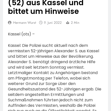
(52) aus Kassel und
74-jähriger Claus-Peter
H. weiterhin vermisst –
6. August 2026
bittet um Hinweise
Erneute Veröffentlichung
eines Fotos
Hermann Wurst
9. Juni 2022
2 Min
Kassel (ots) –
Kassel: Die Polizei sucht aktuell nach dem
vermissten 52-jährigen Alexander S. aus Kassel
und bittet um Hinweise aus der Bevölkerung.
Alexander S. benötigt dringend ärztliche Hilfe
und wird seit letztem Sonntag vermisst.
Letztmaliger Kontakt zu Angehörigen bestand
am Pfingstmontag per Telefon, wobei sich
weiterer Grund zur Sorge über den
Gesundheitszustand des 52-Jährigen ergab. Die
seitdem angestellten Ermittlungen und
Suchmaßnahmen führten jedoch nicht zum
Auffinden des Vermissten, weshalb die Polizei
sich nun auch an die Öffentlichkeit wendet. Es