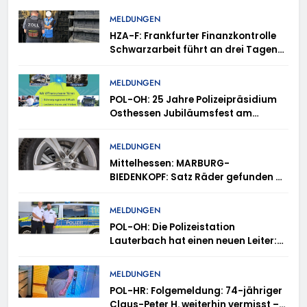
MELDUNGEN
HZA-F: Frankfurter Finanzkontrolle
Schwarzarbeit führt an drei Tagen
Kontrollen im Gastro- und
Sicherheitsgewerbe durch
MELDUNGEN
POL-OH: 25 Jahre Polizeipräsidium
Osthessen Jubiläumsfest am
Samstag, 15. August (11-18 Uhr)-
Bürgerinnen und Bürger erhalten
MELDUNGEN
spannende Einblicke in die
Mittelhessen: MARBURG-
Polizeiarbeit
BIEDENKOPF: Satz Räder gefunden –
Polizei bittet um Mithilfe
MELDUNGEN
POL-OH: Die Polizeistation
Lauterbach hat einen neuen Leiter:
Amtseinführung von Markus Höfer
MELDUNGEN
POL-HR: Folgemeldung: 74-jähriger
Claus-Peter H. weiterhin vermisst –