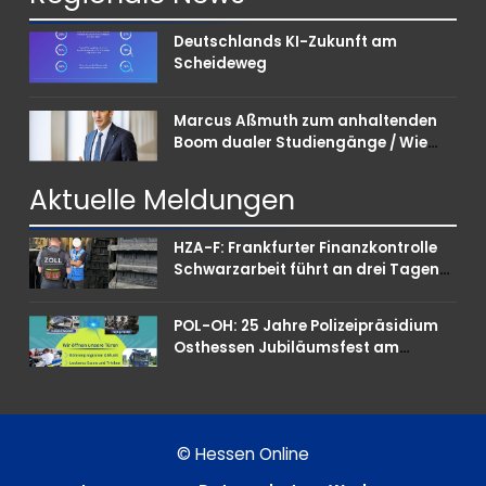
Deutschlands KI-Zukunft am
Scheideweg
Marcus Aßmuth zum anhaltenden
Boom dualer Studiengänge / Wie
Unternehmen bei Nachwuchskräften
punkten können
Aktuelle
Meldungen
HZA-F: Frankfurter Finanzkontrolle
Schwarzarbeit führt an drei Tagen
Kontrollen im Gastro- und
Sicherheitsgewerbe durch
POL-OH: 25 Jahre Polizeipräsidium
Osthessen Jubiläumsfest am
Samstag, 15. August (11-18 Uhr)-
Bürgerinnen und Bürger erhalten
spannende Einblicke in die
Polizeiarbeit
© Hessen Online