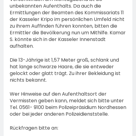
Erstmeldung: Waldbrand
unbekannten Aufenthalts. Da auch die
zwischen Bad
5. August 2026
Ermittlungen der Beamten des Kommissariats 11
Schwalbach-Hettenhain
der Kasseler Kripo im persönlichen Umfeld nicht
und Taunusstein-
zu ihrem Auffinden führen konnten, bitten die
Seitzenhahn – rund 150
Ermittler die Bevölkerung nun um Mithilfe. Kamar
Einsatzkräfte im Einsatz
S. könnte sich in der Kasseler Innenstadt
aufhalten.
Die 13-Jährige ist 1,57 Meter groß, schlank und
hat lange schwarze Haare, die sie entweder
gelockt oder glatt trägt. Zu ihrer Bekleidung ist
nichts bekannt.
Wer Hinweise auf den Aufenthaltsort der
Vermissten geben kann, meldet sich bitte unter
Tel. 0561- 9100 beim Polizeipräsidium Nordhessen
oder bei jeder anderen Polizeidienststelle.
Rückfragen bitte an: