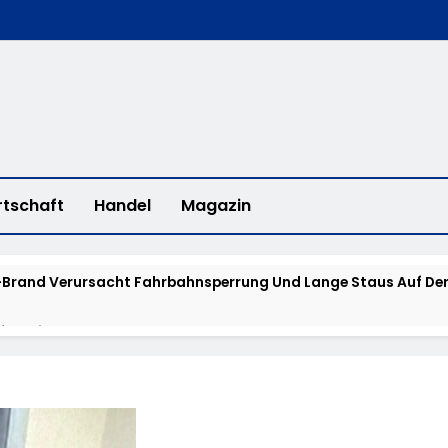
rtschaft
Handel
Magazin
Brand Verursacht Fahrbahnsperrung Und Lange Staus Auf Der
fee With A Cop“ In Bad Camberg
erstadt: „Fahrradddieben Keine Chance Geben“ – Fahrradcodi
isstensuche: Polizei Bittet Um Hinweise Zum Aufenthalt Von 