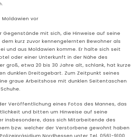
n.
us Moldawien vor
r Gegenstände mit sich, die Hinweise auf seine
er dem kurz zuvor kennengelernten Bewohner als
 sei und aus Moldawien komme. Er halte sich seit
tel oder einer Unterkunft in der Nähe des
r groß, etwa 20 bis 30 Jahre alt, schlank, hat kurze
en dunklen Dreitagebart. Zum Zeitpunkt seines
eine graue Arbeitshose mit dunklen Seitentaschen
 Schuhe.
der Veröffentlichung eines Fotos des Mannes, das
tlichkeit und bitten um Hinweise auf seine
ler insbesondere, dass sich Mitarbeitende des
lchem bzw. welcher der Verstorbene gewohnt haben
Polizeipräsidium Nordhessen unter Tel. 0561-9100