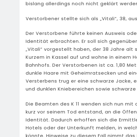
bislang allerdings noch nicht geklärt werde
Verstorbener stellte sich als „Vitali“, 38, a
Der Verstorbene führte keinen Ausweis ode
Identität erbrachten. Er soll sich gegenüb
„Vitali“ vorgestellt haben, der 38 Jahre alt
Kurzem in Kassel auf und wohne in einem Ho
Bahnhofs. Der Verstorbenen ist ca. 1,80 Mete
dunkle Haare mit Geheimratsecken und ein
Versterbens trug er eine schwarze Jacke, 
und dunklen Kniebereichen sowie schwarze
Die Beamten des K 11 wenden sich nun mit 
kurz vor seinem Tod entstand, an die Öffen
Identität. Dadurch erhoffen sich die Ermitt
Hotels oder der Unterkunft melden, in we
könnte. Hinweise zu diesem Fall nimmt das 