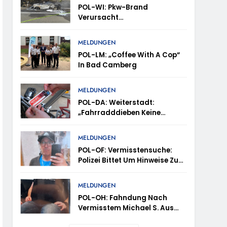
POL-WI: Pkw-Brand
Verursacht
Fahrbahnsperrung Und Lange
Staus Auf Der A 3
trollen Im Gastro- Und Sicherheitsgewerbe
MELDUNGEN
POL-LM: „Coffee With A Cop“
In Bad Camberg
ugust (11-18 Uhr)- Bürgerinnen Und Bürger
MELDUNGEN
POL-DA: Weiterstadt:
„Fahrradddieben Keine
m Mithilfe
Chance Geben“ –
Fahrradcodierung /
MELDUNGEN
ung Von Markus Höfer
Anmeldung Erforderlich
POL-OF: Vermisstensuche:
Polizei Bittet Um Hinweise Zum
eute Veröffentlichung Eines Fotos
Aufenthalt Von Ricardo
Zaragoza Gonzalez
MELDUNGEN
POL-OH: Fahndung Nach
Vermisstem Michael S. Aus
Rotenburg A.d. Fulda