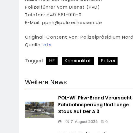
Polizeiführer vom Dienst (PvD)
Telefon: +49 561-910-0
E-Mail:
ppnh@polizei.hessen.de
Original-Content von: Polizeipräsidium Nor
Quelle:
ots
Tagged:
HE
Kriminalität
Polizei
Weitere News
POL-WI: Pkw-Brand Verursacht
Fahrbahnsperrung Und Lange
Staus Auf Der A 3
7. August 2026
0