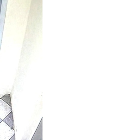
dung Nach Vermisstem Michael S. Aus Rotenburg A.d. Fulda
furter Finanzkontrolle Schwarzarbeit Führt An Drei Tagen Kon
e Polizeipräsidium Osthessen Jubiläumsfest Am Samstag, 15. A
de Einblicke In Die Polizeiarbeit
: MARBURG-BIEDENKOPF: Satz Räder Gefunden – Polizei Bittet U
Polizeistation Lauterbach Hat Einen Neuen Leiter: Amtseinführ
emeldung: 74-Jähriger Claus-Peter H. Weiterhin Vermisst – Ern