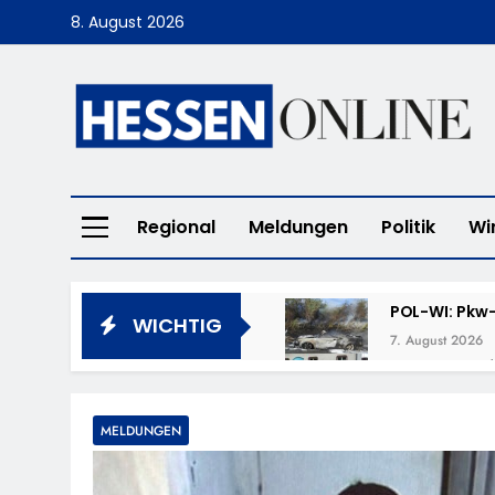
Skip
8. August 2026
to
content
Hessen Online
Regional
Meldungen
Politik
Wi
POL-WI: Pkw-
WICHTIG
7. August 2026
POL-LM: „Cof
7. August 2026
POL-DA: Weit
MELDUNGEN
7. August 2026
POL-OF: Verm