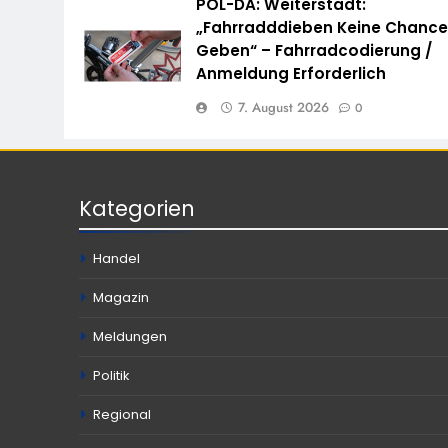
POL-DA: Weiterstadt:
„Fahrradddieben Keine Chanc
Geben“ – Fahrradcodierung /
Anmeldung Erforderlich
7. August 2026
0
Kategorien
Handel
Magazin
Meldungen
Politik
Regional