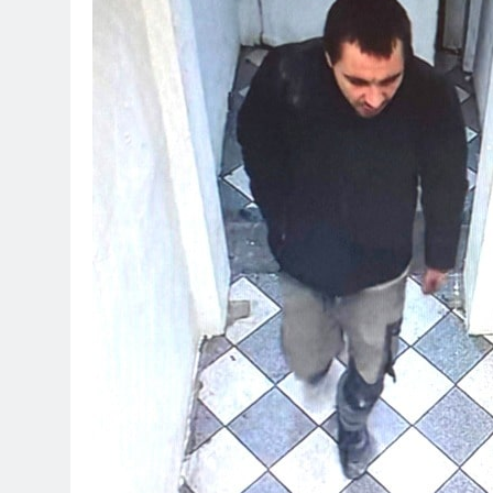
7. August 2026
POL-OH: Fahn
7. August 2026
HZA-F: Frank
Durch
7. August 2026
POL-OH: 25 Jahr
Erhalten Spannen
7. August 2026
Mittelhessen
6. August 2026
POL-OH: Die 
6. August 2026
POL-HR: Folg
6. August 2026