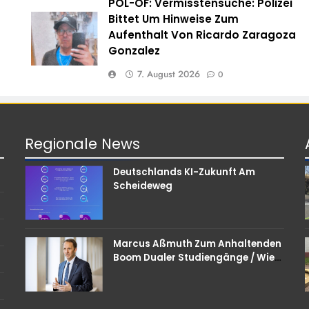
POL-OF: Vermisstensuche: Polizei
e
Bittet Um Hinweise Zum
Aufenthalt Von Ricardo Zaragoza
Gonzalez
7. August 2026
0
Regionale
News
Deutschlands KI-Zukunft Am
Scheideweg
Marcus Aßmuth Zum Anhaltenden
Boom Dualer Studiengänge / Wie
Unternehmen Bei
Nachwuchskräften Punkten
Können