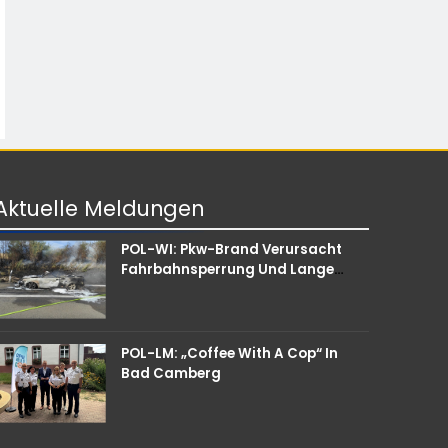
Aktuelle
Meldungen
POL-WI: Pkw-Brand Verursacht
Fahrbahnsperrung Und Lange
Staus Auf Der A 3
POL-LM: „Coffee With A Cop“ In
Bad Camberg