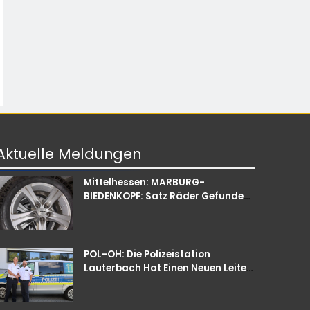
Aktuelle
Meldungen
Mittelhessen: MARBURG-
BIEDENKOPF: Satz Räder Gefunden
– Polizei Bittet Um Mithilfe
POL-OH: Die Polizeistation
Lauterbach Hat Einen Neuen Leiter:
Amtseinführung Von Markus Höfer