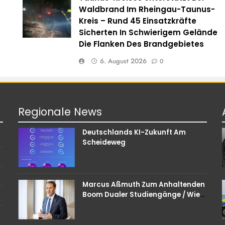
Waldbrand Im Rheingau-Taunus-
Kreis – Rund 45 Einsatzkräfte
Sicherten In Schwierigem Gelände
Die Flanken Des Brandgebietes
6. August 2026
0
Regionale
News
Deutschlands KI-Zukunft Am
Scheideweg
Marcus Aßmuth Zum Anhaltenden
Boom Dualer Studiengänge / Wie
Unternehmen Bei
Nachwuchskräften Punkten
Können