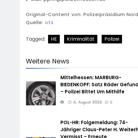
Original-Content von: Polizeipräsidium Nor
Quelle:
ots
Tagged:
HE
Kriminalität
Polizei
Weitere News
Mittelhessen: MARBURG-
BIEDENKOPF: Satz Räder Gefun
– Polizei Bittet Um Mithilfe
6. August 2026
0
POL-HR: Folgemeldung: 74-
Jähriger Claus-Peter H. Weiterh
Vermisst – Erneute