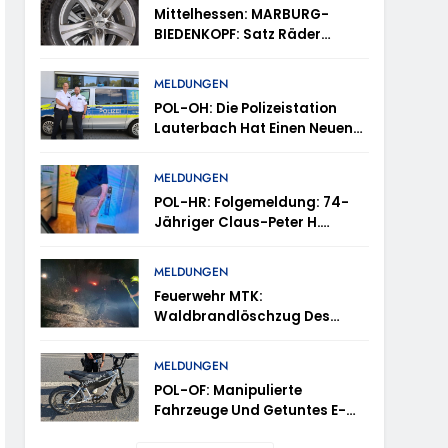
tes
Mittelhessen: MARBURG-
BIEDENKOPF: Satz Räder
en – TRuP-Spezialisten Decken Gleich Mehrere
Gefunden – Polizei Bittet Um
Mithilfe
MELDUNGEN
POL-OH: Die Polizeistation
 Niedernhausen
Lauterbach Hat Einen Neuen
Leiter: Amtseinführung Von
Markus Höfer
d Vermisst
MELDUNGEN
POL-HR: Folgemeldung: 74-
Jähriger Claus-Peter H.
ttenhain Und Taunusstein-Seitzenhahn –
Weiterhin Vermisst – Erneute
Veröffentlichung Eines Fotos
MELDUNGEN
Feuerwehr MTK:
Waldbrandlöschzug Des
Main-Taunus-Kreises
inweise Erbeten Und Wer Hat Den Fahrraddieb
Unterstützt Bei Waldbrand Im
MELDUNGEN
Rheingau-Taunus-Kreis –
POL-OF: Manipulierte
Rund 45 Einsatzkräfte
Fahrzeuge Und Getuntes E-
Sicherten In Schwierigem
Bike Aus Dem Verkehr
Gelände Die Flanken Des