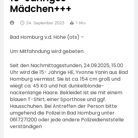
Erneute Veröffentlichung
Feuerwehr MTK:
Mädchen+++
eines Fotos
Waldbrandlöschzug des
Main-Taunus-Kreises
6. August 2026
24. September 2025
unterstützt bei Waldbrand
1 Min
POL-OF: Manipulierte
im Rheingau-Taunus-Kreis
Fahrzeuge und getuntes E-
– Rund 45 Einsatzkräfte
Bad Homburg v.d. Höhe (ots) –
Bike aus dem Verkehr
6. August 2026
sicherten in schwierigem
gezogen – TRuP-
POL-WI: Brand eines
Gelände die Flanken des
Um Mitfahndung wird gebeten.
Spezialisten decken gleich
Wohnmobils führt zu einer
Brandgebietes
mehrere Verstöße auf
langen Sperrung der A3
5. August 2026
Seit den Nachmittagsstunden, 24.09.2025, 15.00
bei Niedernhausen
POL-NH: Schwalm-Eder-
Uhr wird die 15- Jährige HE, Yvonne Yanin aus Bad
Kreis: 74-jähriger Claus-
Homburg vermisst. Sie ist ca. 154 cm groß und
Peter H. aus Felsberg wird
5. August 2026
wiegt ca. 45 KG und hat dunkelblonde-
vermisst
FW Rheingau-Taunus:
nackenlange Haare. Bekleidet ist sie mit einem
Erstmeldung: Waldbrand
blauen T-Shirt, einer Sporthose und ggf.
zwischen Bad
5. August 2026
Hausschuhen. Bei Antreffen der Person bitte
Schwalbach-Hettenhain
POL-RTK:
umgehend die Polizei in Bad Homburg unter
und Taunusstein-
Leitungswechsel bei der
0617271200 oder jede andere Polizeidienststelle
Seitzenhahn – rund 150
Polizeidirektion
verständigen
5. August 2026
Einsatzkräfte im Einsatz
Rheingau-Taunus
POL-OF: Abgelenkt und