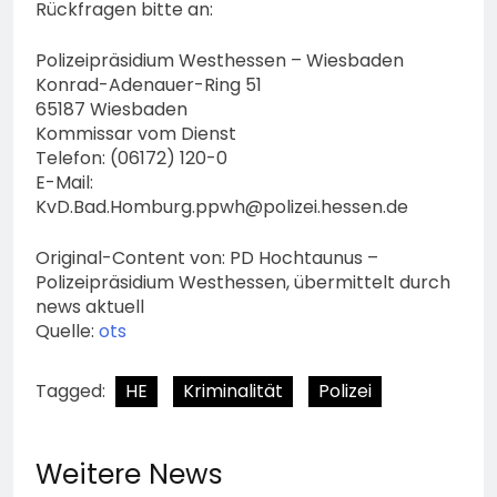
bestohlen: Zeugen
Rückfragen bitte an:
gesucht!; Mercedes
5. August 2026
angedotzt: Hinweise
Polizeipräsidium Westhessen – Wiesbaden
erbeten und Wer hat den
Konrad-Adenauer-Ring 51
Fahrraddieb gesehen?
65187 Wiesbaden
Kommissar vom Dienst
Telefon: (06172) 120-0
E-Mail:
KvD.Bad.Homburg.ppwh@polizei.hessen.de
Original-Content von: PD Hochtaunus –
Polizeipräsidium Westhessen, übermittelt durch
news aktuell
Quelle:
ots
Tagged:
HE
Kriminalität
Polizei
Weitere News