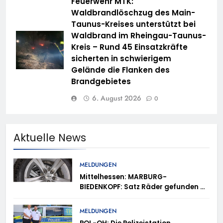
Feuerwehr MTK:
Waldbrandlöschzug des Main-
Taunus-Kreises unterstützt bei
Waldbrand im Rheingau-Taunus-
Kreis – Rund 45 Einsatzkräfte
sicherten in schwierigem
Gelände die Flanken des
Brandgebietes
6. August 2026
0
Aktuelle News
MELDUNGEN
Mittelhessen: MARBURG-
BIEDENKOPF: Satz Räder gefunden –
Polizei bittet um Mithilfe
MELDUNGEN