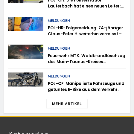
POL-OH: Die Polizeistation
Lauterbach hat einen neuen Leiter:
Amtseinführung von Markus Höfer
MELDUNGEN
POL-HR: Folgemeldung: 74-jähriger
Claus-Peter H. weiterhin vermisst –
Erneute Veröffentlichung eines Fotos
MELDUNGEN
Feuerwehr MTK: Waldbrandlöschzug
des Main-Taunus-Kreises
unterstützt bei Waldbrand im
Rheingau-Taunus-Kreis – Rund 45
MELDUNGEN
Einsatzkräfte sicherten in
POL-OF: Manipulierte Fahrzeuge und
schwierigem Gelände die Flanken
getuntes E-Bike aus dem Verkehr
des Brandgebietes
gezogen – TRuP-Spezialisten decken
gleich mehrere Verstöße auf
MEHR ARTIKEL