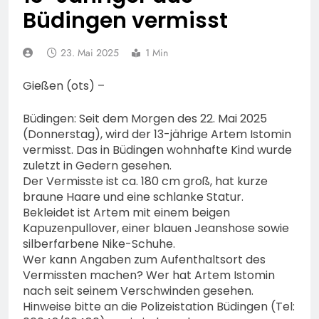
Fahrradcodierung /
POL-OF:
Büdingen vermisst
Anmeldung erforderlich
Vermisstensuche: Polizei
bittet um Hinweise zum
7. August 2026
23. Mai 2025
1 Min
Aufenthalt von Ricardo
POL-OH: Fahndung nach
Zaragoza Gonzalez
vermisstem Michael S.
Gießen (ots) –
aus Rotenburg a.d. Fulda
7. August 2026
HZA-F: Frankfurter
Büdingen: Seit dem Morgen des 22. Mai 2025
Finanzkontrolle
(Donnerstag), wird der 13-jährige Artem Istomin
Schwarzarbeit führt an
7. August 2026
vermisst. Das in Büdingen wohnhafte Kind wurde
drei Tagen Kontrollen im
POL-OH: 25 Jahre
zuletzt in Gedern gesehen.
Gastro- und
Polizeipräsidium
Der Vermisste ist ca. 180 cm groß, hat kurze
Sicherheitsgewerbe durch
Osthessen Jubiläumsfest
7. August 2026
braune Haare und eine schlanke Statur.
am Samstag, 15. August
Mittelhessen: MARBURG-
Bekleidet ist Artem mit einem beigen
(11-18 Uhr)- Bürgerinnen
BIEDENKOPF: Satz Räder
Kapuzenpullover, einer blauen Jeanshose sowie
und Bürger erhalten
gefunden – Polizei bittet
6. August 2026
silberfarbene Nike-Schuhe.
spannende Einblicke in die
um Mithilfe
POL-OH: Die Polizeistation
Wer kann Angaben zum Aufenthaltsort des
Polizeiarbeit
Lauterbach hat einen
Vermissten machen? Wer hat Artem Istomin
neuen Leiter:
nach seit seinem Verschwinden gesehen.
6. August 2026
Amtseinführung von
Hinweise bitte an die Polizeistation Büdingen (Tel:
POL-HR: Folgemeldung:
Markus Höfer