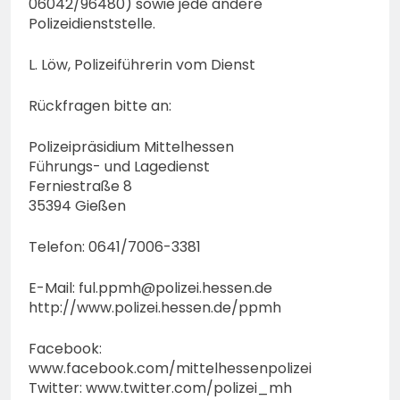
06042/96480) sowie jede andere
74-jähriger Claus-Peter
Polizeidienststelle.
H. weiterhin vermisst –
6. August 2026
Erneute Veröffentlichung
eines Fotos
L. Löw, Polizeiführerin vom Dienst
Rückfragen bitte an:
Polizeipräsidium Mittelhessen
Führungs- und Lagedienst
Ferniestraße 8
35394 Gießen
Telefon: 0641/7006-3381
E-Mail:
ful.ppmh@polizei.hessen.de
http://www.polizei.hessen.de/ppmh
Facebook:
www.facebook.com/mittelhessenpolizei
Twitter: www.twitter.com/polizei_mh