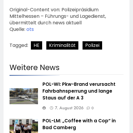
Original-Content von: Polizeipräsidium
Mittelhessen – Führungs- und Lagedienst,
übermittelt durch news aktuell
Quelle:
ots
Tagged:
HE
Kriminalität
Polizei
Weitere News
POL-WI: Pkw-Brand verursacht
Fahrbahnsperrung und lange
Staus auf der A 3
7. August 2026
0
POL-LM: „Coffee with a Cop“ in
Bad Camberg