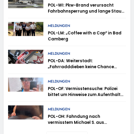
POL-WI: Pkw-Brand verursacht
Fahrbahnsperrung und lange Staus
auf der A 3
MELDUNGEN
POL-LM: „Coffee with a Cop“ in Bad
Camberg
MELDUNGEN
POL-DA: Weiterstadt:
„Fahrradddieben keine Chance
geben“ – Fahrradcodierung /
Anmeldung erforderlich
MELDUNGEN
POL-OF: Vermisstensuche: Polizei
bittet um Hinweise zum Aufenthalt
von Ricardo Zaragoza Gonzalez
MELDUNGEN
POL-OH: Fahndung nach
vermisstem Michael S. aus
Rotenburg a.d. Fulda