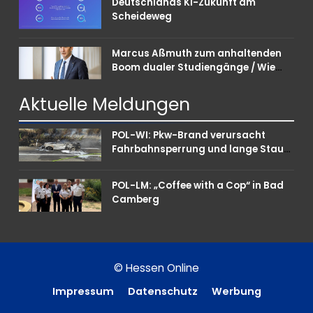
Deutschlands KI-Zukunft am
Scheideweg
Marcus Aßmuth zum anhaltenden
Boom dualer Studiengänge / Wie
Unternehmen bei Nachwuchskräften
punkten können
Aktuelle
Meldungen
POL-WI: Pkw-Brand verursacht
Fahrbahnsperrung und lange Staus
auf der A 3
POL-LM: „Coffee with a Cop“ in Bad
Camberg
© Hessen Online
Impressum
Datenschutz
Werbung