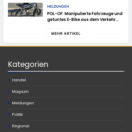
Rheingau-Taunus-Kreis – Rund 45
MELDUNGEN
Einsatzkräfte sicherten in
POL-OF: Manipulierte Fahrzeuge und
schwierigem Gelände die Flanken
getuntes E-Bike aus dem Verkehr
des Brandgebietes
gezogen – TRuP-Spezialisten decken
gleich mehrere Verstöße auf
MEHR ARTIKEL
Kategorien
Handel
Magazin
Meldungen
Politik
Regional