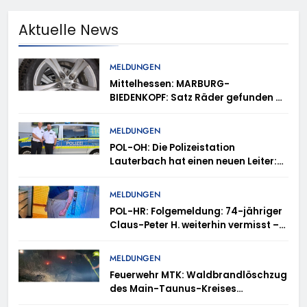
Aktuelle News
MELDUNGEN
Mittelhessen: MARBURG-
BIEDENKOPF: Satz Räder gefunden –
Polizei bittet um Mithilfe
MELDUNGEN
POL-OH: Die Polizeistation
Lauterbach hat einen neuen Leiter:
Amtseinführung von Markus Höfer
MELDUNGEN
POL-HR: Folgemeldung: 74-jähriger
Claus-Peter H. weiterhin vermisst –
Erneute Veröffentlichung eines Fotos
MELDUNGEN
Feuerwehr MTK: Waldbrandlöschzug
des Main-Taunus-Kreises
unterstützt bei Waldbrand im