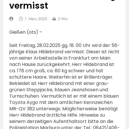
bestohlen: Zeugen
vermisst
gesucht!; Mercedes
5. August 2026
angedotzt: Hinweise
1. März 2025
2 Min
erbeten und Wer hat den
Fahrraddieb gesehen?
Gießen (ots) –
Seit Freitag, 28.02.2025 gg. 18. 00 Uhr wird der 56-
jährige Klaus Hildebrand vermisst. Dieser ist nicht
von seiner Arbeitsstelle in Frankfurt am Main
nach Hause zurückgekehrt. Herr Hildebrand ist
ca. 178 cm groß, ca. 80 kg schwer und hat
schüttere Haare. Weiterhin ist er Brillenträger.
Bekleidet ist Herr Hildebrand mit einer grau-
grünen Steppjacke, blauen Jeanshosen und
Turnschuhen. Vermutlich ist er mit einem blauen
Toyota Aygo mit dem amtlichen Kennzeichen
MR-QV 382 unterwegs. Möglicherweise benötigt
Herr Hildebrand ärztliche Hilfe. Hinweise zu
seinem derzeitigen Aufenthaltsort bitte an die
Polizeistation Marburg unter der Tel.: 06421/406-