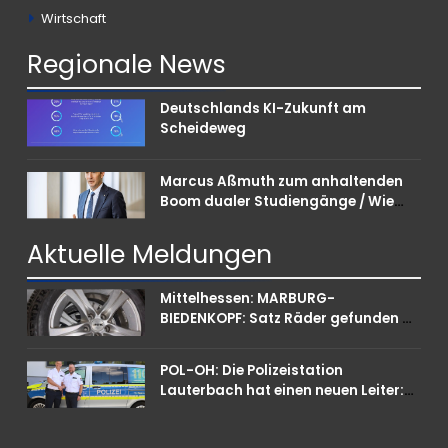
Wirtschaft
Regionale
News
Deutschlands KI-Zukunft am
Scheideweg
Marcus Aßmuth zum anhaltenden
Boom dualer Studiengänge / Wie
Unternehmen bei Nachwuchskräften
punkten können
Aktuelle
Meldungen
Mittelhessen: MARBURG-
BIEDENKOPF: Satz Räder gefunden –
Polizei bittet um Mithilfe
POL-OH: Die Polizeistation
Lauterbach hat einen neuen Leiter:
Amtseinführung von Markus Höfer