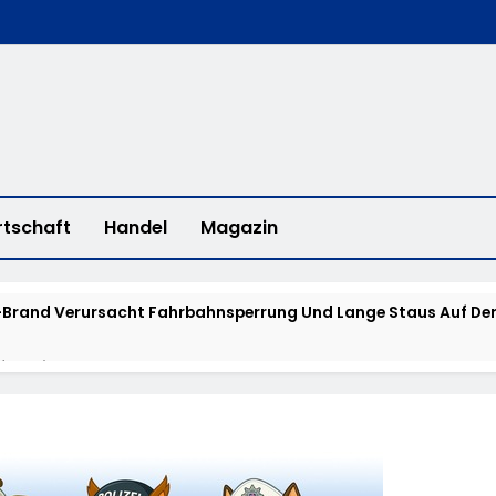
rtschaft
Handel
Magazin
Brand Verursacht Fahrbahnsperrung Und Lange Staus Auf Der
fee With A Cop“ In Bad Camberg
erstadt: „Fahrradddieben Keine Chance Geben“ – Fahrradcodi
isstensuche: Polizei Bittet Um Hinweise Zum Aufenthalt Von 