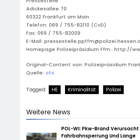
Pressestelle
Adickesallee 70
60322 Frankfurt am Main
Telefon: 069 / 755-82110 (CvD)
Fax: 069 / 755-82009
E-Mail:
pressestelle.ppffm@polizei.hessen.
Homepage Polizeipräsidium Ffm.: http://w
Original-Content von: Polizeipräsidium Fran
Quelle:
ots
Tagged:
HE
Kriminalität
Polizei
Weitere News
POL-WI: Pkw-Brand Verursacht
Fahrbahnsperrung Und Lange