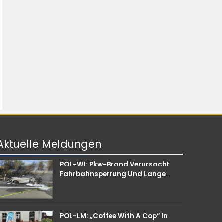
Aktuelle
Meldungen
POL-WI: Pkw-Brand Verursacht
Fahrbahnsperrung Und Lange
Staus Auf Der A 3
POL-LM: „Coffee With A Cop“ In