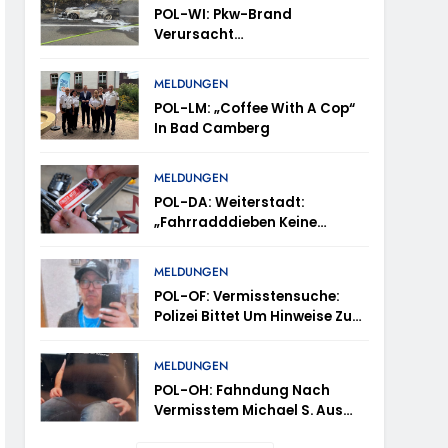
POL-WI: Pkw-Brand
Verursacht
Fahrbahnsperrung Und Lange
Staus Auf Der A 3
trollen Im Gastro- Und Sicherheitsgewerbe
MELDUNGEN
POL-LM: „Coffee With A Cop“
In Bad Camberg
ugust (11-18 Uhr)- Bürgerinnen Und Bürger
MELDUNGEN
POL-DA: Weiterstadt:
„Fahrradddieben Keine
m Mithilfe
Chance Geben“ –
Fahrradcodierung /
MELDUNGEN
ung Von Markus Höfer
Anmeldung Erforderlich
POL-OF: Vermisstensuche:
Polizei Bittet Um Hinweise Zum
eute Veröffentlichung Eines Fotos
Aufenthalt Von Ricardo
Zaragoza Gonzalez
MELDUNGEN
POL-OH: Fahndung Nach
Vermisstem Michael S. Aus
Rotenburg A.d. Fulda