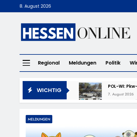
Skip
8. August 2026
to
content
Hessen Online
Regional
Meldungen
Politik
Wi
POL-WI: Pkw-
WICHTIG
7. August 2026
POL-LM: „Cof
7. August 2026
POL-DA: Weit
MELDUNGEN
7. August 2026
POL-OF: Verm