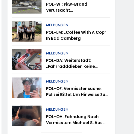
POL-WI: Pkw-Brand
Verursacht
Fahrbahnsperrung Und Lange
Staus Auf Der A 3
trollen Im Gastro- Und Sicherheitsgewerbe
MELDUNGEN
POL-LM: „Coffee With A Cop“
In Bad Camberg
ugust (11-18 Uhr)- Bürgerinnen Und Bürger
MELDUNGEN
POL-DA: Weiterstadt:
„Fahrradddieben Keine
m Mithilfe
Chance Geben“ –
Fahrradcodierung /
MELDUNGEN
ung Von Markus Höfer
Anmeldung Erforderlich
POL-OF: Vermisstensuche:
Polizei Bittet Um Hinweise Zum
eute Veröffentlichung Eines Fotos
Aufenthalt Von Ricardo
Zaragoza Gonzalez
MELDUNGEN
POL-OH: Fahndung Nach
Vermisstem Michael S. Aus
Rotenburg A.d. Fulda