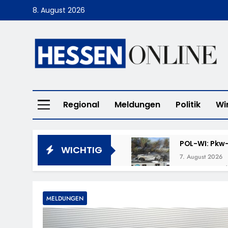
Skip
8. August 2026
to
content
Hessen Online
Regional
Meldungen
Politik
Wi
POL-WI: Pkw-
WICHTIG
7. August 2026
POL-LM: „Cof
7. August 2026
POL-DA: Weit
MELDUNGEN
7. August 2026
POL-OF: Verm