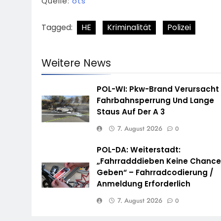
Quelle:
ots
Tagged:
HE
Kriminalität
Polizei
Weitere News
POL-WI: Pkw-Brand Verursacht
Fahrbahnsperrung Und Lange
Staus Auf Der A 3
7. August 2026
0
POL-DA: Weiterstadt:
„Fahrradddieben Keine Chanc
Geben“ – Fahrradcodierung /
Anmeldung Erforderlich
7. August 2026
0