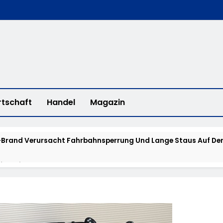
rtschaft
Handel
Magazin
Brand Verursacht Fahrbahnsperrung Und Lange Staus Auf Der
fee With A Cop“ In Bad Camberg
erstadt: „Fahrradddieben Keine Chance Geben“ – Fahrradcodi
isstensuche: Polizei Bittet Um Hinweise Zum Aufenthalt Von 