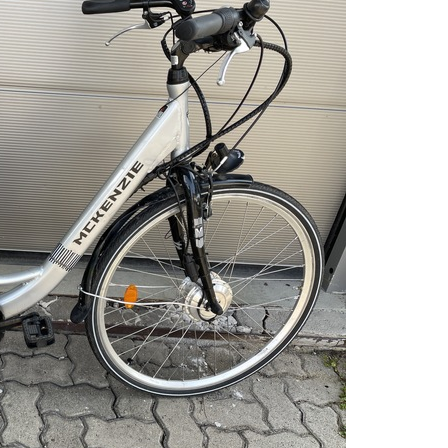
dung Nach Vermisstem Michael S. Aus Rotenburg A.d. Fulda
furter Finanzkontrolle Schwarzarbeit Führt An Drei Tagen Kon
e Polizeipräsidium Osthessen Jubiläumsfest Am Samstag, 15. A
de Einblicke In Die Polizeiarbeit
: MARBURG-BIEDENKOPF: Satz Räder Gefunden – Polizei Bittet U
Polizeistation Lauterbach Hat Einen Neuen Leiter: Amtseinführ
emeldung: 74-Jähriger Claus-Peter H. Weiterhin Vermisst – Ern