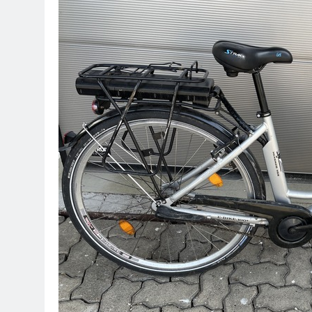
7. August 2026
POL-OH: Fahn
7. August 2026
HZA-F: Frank
Durch
7. August 2026
POL-OH: 25 Jahr
Erhalten Spannen
7. August 2026
Mittelhessen
6. August 2026
POL-OH: Die 
6. August 2026
POL-HR: Folg
6. August 2026