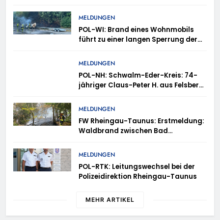
gezogen – TRuP-Spezialisten decken
gleich mehrere Verstöße auf
MELDUNGEN
POL-WI: Brand eines Wohnmobils
führt zu einer langen Sperrung der
A3 bei Niedernhausen
MELDUNGEN
POL-NH: Schwalm-Eder-Kreis: 74-
jähriger Claus-Peter H. aus Felsberg
wird vermisst
MELDUNGEN
FW Rheingau-Taunus: Erstmeldung:
Waldbrand zwischen Bad
Schwalbach-Hettenhain und
Taunusstein-Seitzenhahn – rund 150
MELDUNGEN
Einsatzkräfte im Einsatz
POL-RTK: Leitungswechsel bei der
Polizeidirektion Rheingau-Taunus
MEHR ARTIKEL