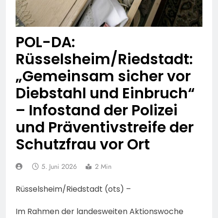
illegalen Energiedrinks
vom Zollamt in Frankfurt
4. August 2026
gestoppt-
POL-DA:
Rüsselsheim/Riedstadt:
„Gemeinsam sicher vor
Diebstahl und Einbruch“
– Infostand der Polizei
und Präventivstreife der
Schutzfrau vor Ort
5. Juni 2026
2 Min
Rüsselsheim/Riedstadt (ots) –
Im Rahmen der landesweiten Aktionswoche