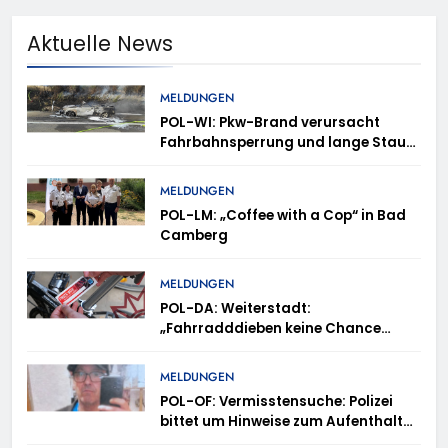
Aktuelle News
MELDUNGEN
POL-WI: Pkw-Brand verursacht
Fahrbahnsperrung und lange Staus
auf der A 3
MELDUNGEN
POL-LM: „Coffee with a Cop“ in Bad
Camberg
MELDUNGEN
POL-DA: Weiterstadt:
„Fahrradddieben keine Chance
geben“ – Fahrradcodierung /
Anmeldung erforderlich
MELDUNGEN
POL-OF: Vermisstensuche: Polizei
bittet um Hinweise zum Aufenthalt
von Ricardo Zaragoza Gonzalez