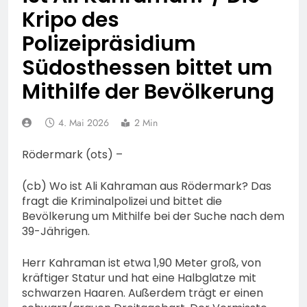
Fahrradcodierung /
POL-OF:
Kripo des
Anmeldung erforderlich
Vermisstensuche: Polizei
Polizeipräsidium
bittet um Hinweise zum
7. August 2026
Aufenthalt von Ricardo
POL-OH: Fahndung nach
Südosthessen bittet um
Zaragoza Gonzalez
vermisstem Michael S.
Mithilfe der Bevölkerung
aus Rotenburg a.d. Fulda
7. August 2026
HZA-F: Frankfurter
Finanzkontrolle
4. Mai 2026
2 Min
Schwarzarbeit führt an
7. August 2026
drei Tagen Kontrollen im
POL-OH: 25 Jahre
Rödermark (ots) –
Gastro- und
Polizeipräsidium
Sicherheitsgewerbe durch
Osthessen Jubiläumsfest
7. August 2026
(cb) Wo ist Ali Kahraman aus Rödermark? Das
am Samstag, 15. August
Mittelhessen: MARBURG-
fragt die Kriminalpolizei und bittet die
(11-18 Uhr)- Bürgerinnen
BIEDENKOPF: Satz Räder
Bevölkerung um Mithilfe bei der Suche nach dem
und Bürger erhalten
gefunden – Polizei bittet
39-Jährigen.
6. August 2026
spannende Einblicke in die
um Mithilfe
POL-OH: Die Polizeistation
Polizeiarbeit
Herr Kahraman ist etwa 1,90 Meter groß, von
Lauterbach hat einen
neuen Leiter:
kräftiger Statur und hat eine Halbglatze mit
6. August 2026
Amtseinführung von
schwarzen Haaren. Außerdem trägt er einen
POL-HR: Folgemeldung:
Markus Höfer