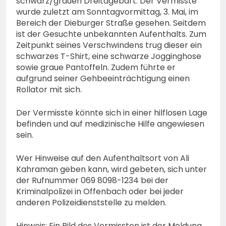
schwarz/grauen Dreitagebart. Der Vermisste
74-jähriger Claus-Peter
wurde zuletzt am Sonntagvormittag, 3. Mai, im
H. weiterhin vermisst –
6. August 2026
Bereich der Dieburger Straße gesehen. Seitdem
Erneute Veröffentlichung
ist der Gesuchte unbekannten Aufenthalts. Zum
eines Fotos
Zeitpunkt seines Verschwindens trug dieser ein
schwarzes T-Shirt, eine schwarze Jogginghose
sowie graue Pantoffeln. Zudem führte er
aufgrund seiner Gehbeeinträchtigung einen
Rollator mit sich.
Der Vermisste könnte sich in einer hilflosen Lage
befinden und auf medizinische Hilfe angewiesen
sein.
Wer Hinweise auf den Aufenthaltsort von Ali
Kahraman geben kann, wird gebeten, sich unter
der Rufnummer 069 8098-1234 bei der
Kriminalpolizei in Offenbach oder bei jeder
anderen Polizeidienststelle zu melden.
Hinweis: Ein Bild des Vermissten ist der Meldung