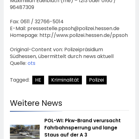
Maximilian Edelbluth (me) – 1213 oder 0160 /
96487309
Fax: 0611 / 32766-5014
E-Mail:
pressestelle.ppsoh@polizei.hessen.de
Homepage: http://www.polizei.hessen.de/ppsoh
Original-Content von: Polizeipräsidium
Südhessen, übermittelt durch news aktuell
Quelle:
ots
Tagged:
HE
Kriminalität
Polizei
Weitere News
POL-WI: Pkw-Brand verursacht
Fahrbahnsperrung und lange
Staus auf der A 3