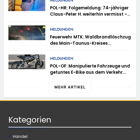
MELDUNGEN
POL-HR: Folgemeldung: 74-jähriger
Claus-Peter H. weiterhin vermisst –
Erneute Veröffentlichung eines Fotos
MELDUNGEN
Feuerwehr MTK: Waldbrandlöschzug
des Main-Taunus-Kreises
unterstützt bei Waldbrand im
Rheingau-Taunus-Kreis – Rund 45
MELDUNGEN
Einsatzkräfte sicherten in
POL-OF: Manipulierte Fahrzeuge und
schwierigem Gelände die Flanken
getuntes E-Bike aus dem Verkehr
des Brandgebietes
gezogen – TRuP-Spezialisten decken
gleich mehrere Verstöße auf
MEHR ARTIKEL
Kategorien
Handel