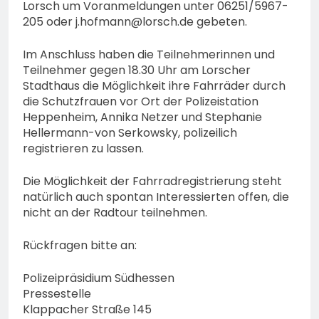
bestohlen: Zeugen
Lorsch um Voranmeldungen unter 06251/5967-
gesucht!; Mercedes
205 oder
j.hofmann@lorsch.de
gebeten.
5. August 2026
angedotzt: Hinweise
erbeten und Wer hat den
Im Anschluss haben die Teilnehmerinnen und
Fahrraddieb gesehen?
Teilnehmer gegen 18.30 Uhr am Lorscher
Stadthaus die Möglichkeit ihre Fahrräder durch
die Schutzfrauen vor Ort der Polizeistation
Heppenheim, Annika Netzer und Stephanie
Hellermann-von Serkowsky, polizeilich
registrieren zu lassen.
Die Möglichkeit der Fahrradregistrierung steht
natürlich auch spontan Interessierten offen, die
nicht an der Radtour teilnehmen.
Rückfragen bitte an:
Polizeipräsidium Südhessen
Pressestelle
Klappacher Straße 145