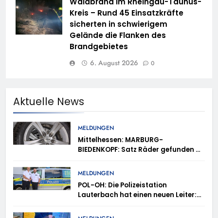
Waldbrand im Rheingau-Taunus-
Kreis – Rund 45 Einsatzkräfte
sicherten in schwierigem
Gelände die Flanken des
Brandgebietes
6. August 2026
0
Aktuelle News
MELDUNGEN
Mittelhessen: MARBURG-
BIEDENKOPF: Satz Räder gefunden –
Polizei bittet um Mithilfe
MELDUNGEN
POL-OH: Die Polizeistation
Lauterbach hat einen neuen Leiter:
Amtseinführung von Markus Höfer