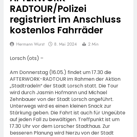
Erneute Veröffentlichung
Feuerwehr MTK:
RADTOUR/Polizei
eines Fotos
Waldbrandlöschzug des
registriert im Anschluss
Main-Taunus-Kreises
6. August 2026
unterstützt bei Waldbrand
POL-OF: Manipulierte
kostenlos Fahrräder
im Rheingau-Taunus-Kreis
Fahrzeuge und getuntes E-
– Rund 45 Einsatzkräfte
Bike aus dem Verkehr
6. August 2026
sicherten in schwierigem
Hermann Wurst
8. Mai 2024
gezogen – TRuP-
2 Min
POL-WI: Brand eines
Gelände die Flanken des
Spezialisten decken gleich
Wohnmobils führt zu einer
Brandgebietes
mehrere Verstöße auf
Lorsch (ots) –
langen Sperrung der A3
5. August 2026
bei Niedernhausen
POL-NH: Schwalm-Eder-
Am Donnerstag (16.05.) findet um 17.30 die
Kreis: 74-jähriger Claus-
AFTERWORK-RADTOUR im Rahmen der Aktion
Peter H. aus Felsberg wird
5. August 2026
„Stadtradeln“ der Stadt Lorsch statt. Die Tour
vermisst
FW Rheingau-Taunus:
wird durch Jasmin Hofmann und Michael
Erstmeldung: Waldbrand
Zehnbauer von der Stadt Lorsch angeführt.
zwischen Bad
5. August 2026
Unterwegs wird es einen kleinen Snack zur
Schwalbach-Hettenhain
POL-RTK:
Stärkung geben. Die Fahrt ist auch für Ungeübte
und Taunusstein-
Leitungswechsel bei der
auf jeden Fall zu bewältigen. Treffpunkt ist um
Seitzenhahn – rund 150
Polizeidirektion
5. August 2026
17.30 Uhr vor dem Lorscher Stadthaus. Zur
Einsatzkräfte im Einsatz
Rheingau-Taunus
POL-OF: Abgelenkt und
besseren Planung wird hierzu von der Stadt