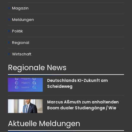
Magazin
Meldungen
Politik
Regional
Wirtschaft
Regionale
News
Deutschlands KI-Zukunft am
Scheideweg
Marcus Aßmuth zum anhaltenden
Boom dualer Studiengänge / Wie
Unternehmen bei Nachwuchskräften
punkten können
Aktuelle
Meldungen