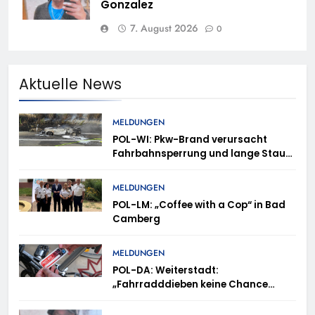
Gonzalez
7. August 2026
0
Aktuelle News
MELDUNGEN
POL-WI: Pkw-Brand verursacht
Fahrbahnsperrung und lange Staus
auf der A 3
MELDUNGEN
POL-LM: „Coffee with a Cop“ in Bad
Camberg
MELDUNGEN
POL-DA: Weiterstadt:
„Fahrradddieben keine Chance
geben“ – Fahrradcodierung /
Anmeldung erforderlich