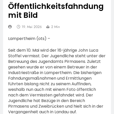
74-jähriger Claus-Peter
Öffentlichkeitsfahndung
H. weiterhin vermisst –
6. August 2026
Erneute Veröffentlichung
mit Bild
eines Fotos
19. Mai 2026
2 Min
Lampertheim (ots) –
Seit dem 10. Mai wird der 16-jährige John Luca
Stoffel vermisst. Der Jugendliche steht unter der
Betreuung des Jugendamts Pirmasens. Zuletzt
gesehen wurde er von einem Betreuer in der
Industriestraße in Lampertheim. Die bisherigen
Fahndungsmaßnahmen und Ermittlungen
führten bislang nicht zu seinem Auffinden,
weshalb nun auch mit einem Foto öffentlich
nach dem Vermissten gefahndet wird. Der
Jugendliche hat Bezüge in den Bereich
Pirmasens und Zweibrücken und hielt sich in der
Vergangenheit auch in Landau auf.