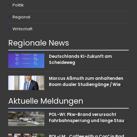
Politik
Regional
Wirtschaft
Regionale
News
Deutschlands KI-Zukunft am
Scheideweg
Marcus Aßmuth zum anhaltenden
Boom dualer Studiengänge / Wie
Unternehmen bei Nachwuchskräften
punkten können
Aktuelle
Meldungen
POL-WI: Pkw-Brand verursacht
Fahrbahnsperrung und lange Staus
auf der A 3
POL-LM: „Coffee with a Cop“ in Bad