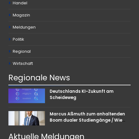
Handel
Magazin
Meldungen
Politik
Regional
Wirtschaft
Regionale
News
Deutschlands KI-Zukunft am
Scheideweg
Marcus Aßmuth zum anhaltenden
Boom dualer Studiengänge / Wie
Unternehmen bei Nachwuchskräften
punkten können
Aktuelle
Meldungen