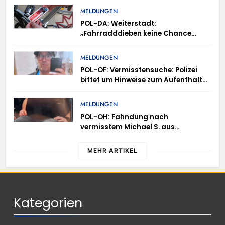
MELDUNGEN
POL-DA: Weiterstadt:
„Fahrradddieben keine Chance
geben“ – Fahrradcodierung /
Anmeldung erforderlich
MELDUNGEN
POL-OF: Vermisstensuche: Polizei
bittet um Hinweise zum Aufenthalt
von Ricardo Zaragoza Gonzalez
MELDUNGEN
POL-OH: Fahndung nach
vermisstem Michael S. aus
Rotenburg a.d. Fulda
MEHR ARTIKEL
Kategorien