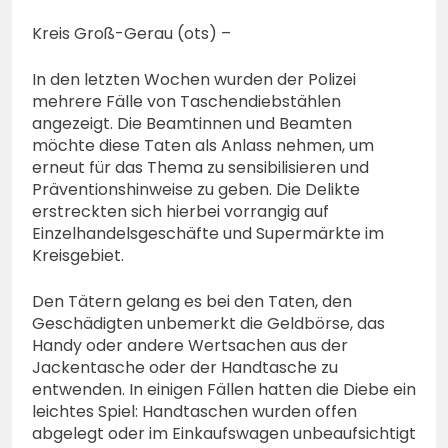
74-jähriger Claus-Peter
H. weiterhin vermisst –
6. August 2026
Kreis Groß-Gerau (ots) –
Erneute Veröffentlichung
eines Fotos
In den letzten Wochen wurden der Polizei
mehrere Fälle von Taschendiebstählen
angezeigt. Die Beamtinnen und Beamten
möchte diese Taten als Anlass nehmen, um
erneut für das Thema zu sensibilisieren und
Präventionshinweise zu geben. Die Delikte
erstreckten sich hierbei vorrangig auf
Einzelhandelsgeschäfte und Supermärkte im
Kreisgebiet.
Den Tätern gelang es bei den Taten, den
Geschädigten unbemerkt die Geldbörse, das
Handy oder andere Wertsachen aus der
Jackentasche oder der Handtasche zu
entwenden. In einigen Fällen hatten die Diebe ein
leichtes Spiel: Handtaschen wurden offen
abgelegt oder im Einkaufswagen unbeaufsichtigt