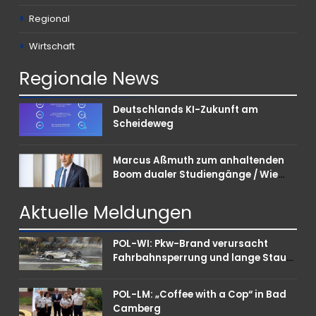
Regional
Wirtschaft
Regionale
News
Deutschlands KI-Zukunft am
Scheideweg
Marcus Aßmuth zum anhaltenden
Boom dualer Studiengänge / Wie
Unternehmen bei Nachwuchskräften
punkten können
Aktuelle
Meldungen
POL-WI: Pkw-Brand verursacht
Fahrbahnsperrung und lange Staus
auf der A 3
POL-LM: „Coffee with a Cop“ in Bad
Camberg