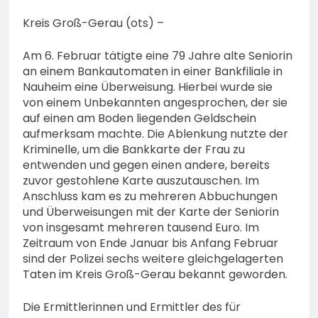
74-jähriger Claus-Peter
H. weiterhin vermisst –
Kreis Groß-Gerau (ots) –
6. August 2026
Erneute Veröffentlichung
eines Fotos
Am 6. Februar tätigte eine 79 Jahre alte Seniorin
an einem Bankautomaten in einer Bankfiliale in
Nauheim eine Überweisung. Hierbei wurde sie
von einem Unbekannten angesprochen, der sie
auf einen am Boden liegenden Geldschein
aufmerksam machte. Die Ablenkung nutzte der
Kriminelle, um die Bankkarte der Frau zu
entwenden und gegen einen andere, bereits
zuvor gestohlene Karte auszutauschen. Im
Anschluss kam es zu mehreren Abbuchungen
und Überweisungen mit der Karte der Seniorin
von insgesamt mehreren tausend Euro. Im
Zeitraum von Ende Januar bis Anfang Februar
sind der Polizei sechs weitere gleichgelagerten
Taten im Kreis Groß-Gerau bekannt geworden.
Die Ermittlerinnen und Ermittler des für