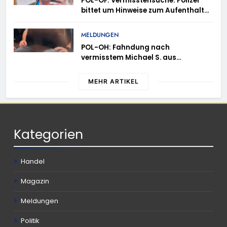
POL-OF: Vermisstensuche: Polizei
bittet um Hinweise zum Aufenthalt
von Ricardo Zaragoza Gonzalez
MELDUNGEN
POL-OH: Fahndung nach
vermisstem Michael S. aus
Rotenburg a.d. Fulda
MEHR ARTIKEL
Kategorien
Handel
Magazin
Meldungen
Politik