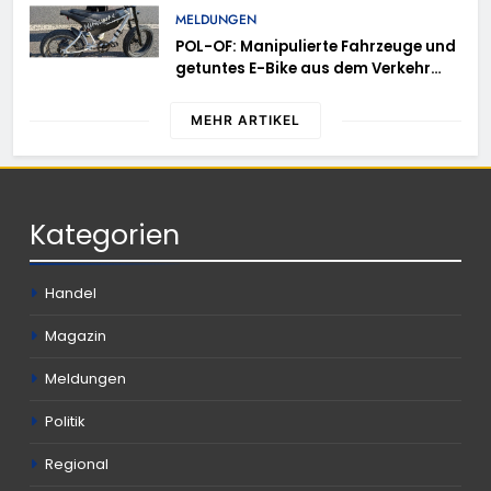
Rheingau-Taunus-Kreis – Rund 45
MELDUNGEN
Einsatzkräfte sicherten in
POL-OF: Manipulierte Fahrzeuge und
schwierigem Gelände die Flanken
getuntes E-Bike aus dem Verkehr
des Brandgebietes
gezogen – TRuP-Spezialisten decken
gleich mehrere Verstöße auf
MEHR ARTIKEL
Kategorien
Handel
Magazin
Meldungen
Politik
Regional