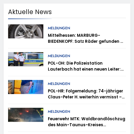
Aktuelle News
MELDUNGEN
Mittelhessen: MARBURG-
BIEDENKOPF: Satz Räder gefunden –
Polizei bittet um Mithilfe
MELDUNGEN
POL-OH: Die Polizeistation
Lauterbach hat einen neuen Leiter:
Amtseinführung von Markus Höfer
MELDUNGEN
POL-HR: Folgemeldung: 74-jähriger
Claus-Peter H. weiterhin vermisst –
Erneute Veröffentlichung eines Fotos
MELDUNGEN
Feuerwehr MTK: Waldbrandlöschzug
des Main-Taunus-Kreises
unterstützt bei Waldbrand im