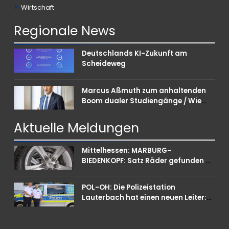
Wirtschaft
Regionale
News
Deutschlands KI-Zukunft am
Scheideweg
Marcus Aßmuth zum anhaltenden
Boom dualer Studiengänge / Wie
Unternehmen bei Nachwuchskräften
punkten können
Aktuelle
Meldungen
Mittelhessen: MARBURG-
BIEDENKOPF: Satz Räder gefunden –
Polizei bittet um Mithilfe
POL-OH: Die Polizeistation
Lauterbach hat einen neuen Leiter:
Amtseinführung von Markus Höfer