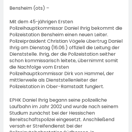
bestohlen: Zeugen
gesucht!; Mercedes
Bensheim (ots) –
5. August 2026
angedotzt: Hinweise
erbeten und Wer hat den
Mit dem 45-jährigen Ersten
Fahrraddieb gesehen?
Polizeihauptkommissar Daniel Ihrig bekommt die
Polizeistation Bensheim einen neuen Leiter.
Polizeipräsident Christian Vögele übertrug Daniel
Ihrig am Dienstag (16.06.) offiziell die Leitung der
Dienststelle. Ihrig, der die Polizeistation seither
schon kommissarisch leitete, übernimmt somit
die Nachfolge vom Ersten
Polizeihauptkommissar Dirk von Hammel, der
mittlerweile als Dienststellenleiter der
Polizeistation in Ober-Ramstadt fungiert.
EPHK Daniel Ihrig begann seine polizeiliche
Laufbahn im Jahr 2002 und wurde nach seinem
Studium zunächst bei der Hessischen
Bereitschaftspolizei eingesetzt. Anschließend
versah er Streifendienst bei der