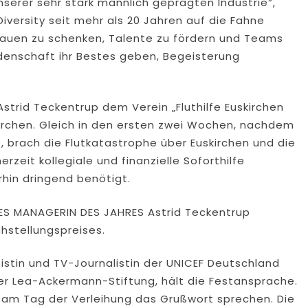
unserer sehr stark männlich geprägten Industrie“,
Diversity seit mehr als 20 Jahren auf die Fahne
rtrauen zu schenken, Talente zu fördern und Teams
eidenschaft ihr Bestes geben, Begeisterung
 Astrid Teckentrup dem Verein „Fluthilfe Euskirchen
skirchen. Gleich in den ersten zwei Wochen, nachdem
 brach die Flutkatastrophe über Euskirchen und die
zeit kollegiale und finanzielle Soforthilfe
hin dringend benötigt.
ES MANAGERIN DES JAHRES Astrid Teckentrup
chstellungspreises.
lizistin und TV-Journalistin der UNICEF Deutschland
r Lea-Ackermann-Stiftung, hält die Festansprache.
d am Tag der Verleihung das Grußwort sprechen. Die