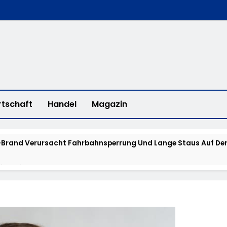
rtschaft
Handel
Magazin
Brand Verursacht Fahrbahnsperrung Und Lange Staus Auf Der
fee With A Cop“ In Bad Camberg
erstadt: „Fahrradddieben Keine Chance Geben“ – Fahrradcodi
isstensuche: Polizei Bittet Um Hinweise Zum Aufenthalt Von 