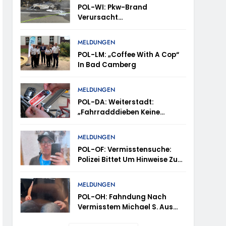
POL-WI: Pkw-Brand
Verursacht
Fahrbahnsperrung Und Lange
Staus Auf Der A 3
trollen Im Gastro- Und Sicherheitsgewerbe
MELDUNGEN
POL-LM: „Coffee With A Cop“
In Bad Camberg
ugust (11-18 Uhr)- Bürgerinnen Und Bürger
MELDUNGEN
POL-DA: Weiterstadt:
„Fahrradddieben Keine
m Mithilfe
Chance Geben“ –
Fahrradcodierung /
MELDUNGEN
ung Von Markus Höfer
Anmeldung Erforderlich
POL-OF: Vermisstensuche:
Polizei Bittet Um Hinweise Zum
eute Veröffentlichung Eines Fotos
Aufenthalt Von Ricardo
Zaragoza Gonzalez
MELDUNGEN
POL-OH: Fahndung Nach
Vermisstem Michael S. Aus
Rotenburg A.d. Fulda