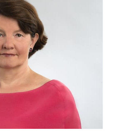
dung Nach Vermisstem Michael S. Aus Rotenburg A.d. Fulda
furter Finanzkontrolle Schwarzarbeit Führt An Drei Tagen Kon
e Polizeipräsidium Osthessen Jubiläumsfest Am Samstag, 15. A
de Einblicke In Die Polizeiarbeit
: MARBURG-BIEDENKOPF: Satz Räder Gefunden – Polizei Bittet U
Polizeistation Lauterbach Hat Einen Neuen Leiter: Amtseinführ
emeldung: 74-Jähriger Claus-Peter H. Weiterhin Vermisst – Ern