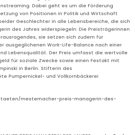
instreaming. Dabei geht es um die Förderung
etzung von Positionen in Politik und Wirtschaft
ider Geschlechter in alle Lebensbereiche, die sich
erin des Jahres widerspiegeln: Die Preisträgerinnen
 Herausragendes, sie setzen sich zudem für
ner ausgeglichenen Work-Life-Balance nach einer
 und Lebensqualität. Der Preis umfasst die wertvolle
geld für soziale Zwecke sowie einen Festakt mit
nski in Berlin. Stifterin des
dete Pumpernickel- und Vollkornbäckerei
vitaeten/mestemacher-preis-managerin-des-