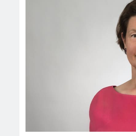
7. August 2026
POL-OH: Fahn
7. August 2026
HZA-F: Frank
Durch
7. August 2026
POL-OH: 25 Jahr
Erhalten Spannen
7. August 2026
Mittelhessen
6. August 2026
POL-OH: Die 
6. August 2026
POL-HR: Folg
6. August 2026