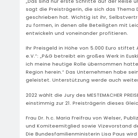
„Das sind nur erste Schritte auf der Reise 
sagt die Preisträgerin, die sich das Thema 
geschrieben hat. Wichtig ist ihr, Selbstve
zu formen, in denen alle Beteiligten mit L
entwickeln und voneinander profitieren.
Ihr Preisgeld in Höhe von 5.000 Euro stiftet
e.V.“: „P&G betreibt ein großes Werk in Eu
ich meine heutige Rolle übernommen hatte,
Region herein.“ Das Unternehmen habe seiner
geleistet. Unterstützung werde auch weiter
2022 wählt die Jury des MESTEMACHER PREIS
einstimmig zur 21. Preisträgerin dieses Glei
Frau Dr. h.c. Maria Freifrau von Welser, Pub
und Komiteemitglied sowie Vizevorstand de
Die Bundesfamilienministerin Lisa Paus wir