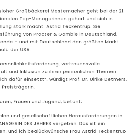
rsloher Großbäckerei Mestemacher geht bei der 21.
ationalen Top-Managerinnen gehört und sich in
lung stark macht: Astrid Teckentrup. Sie
sführung von Procter & Gamble in Deutschland,
itende – und mit Deutschland den größten Markt
alb der USA.
Persönlichkeitsförderung, vertrauensvolle
alt und Inklusion zu ihren persönlichen Themen
h dafür einsetzt“, würdigt Prof. Dr. Ulrike Detmers,
 Preisträgerin.
nioren, Frauen und Jugend, betont:
ialen und gesellschaftlichen Herausforderungen in
NAGERIN DES JAHRES vergeben. Das ist ein
uen, und ich beglückwünsche Frau Astrid Teckentrup