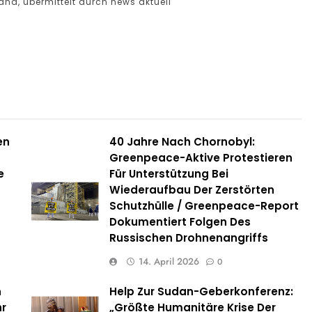
land, übermittelt durch news aktuell
en
40 Jahre Nach Chornobyl:
Greenpeace-Aktive Protestieren
e
Für Unterstützung Bei
Wiederaufbau Der Zerstörten
Schutzhülle / Greenpeace-Report
Dokumentiert Folgen Des
Russischen Drohnenangriffs
14. April 2026
0
n
Help Zur Sudan-Geberkonferenz:
hr
„Größte Humanitäre Krise Der