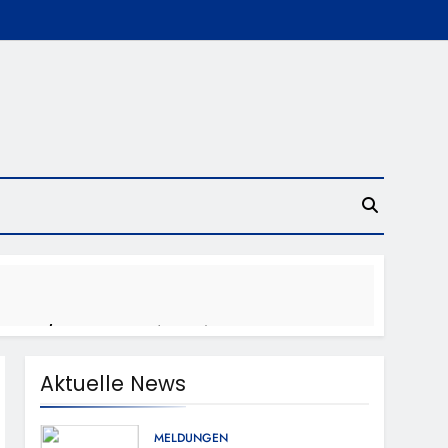
erung / Anmeldung Erforderlich
Aktuelle News
Ricardo Zaragoza Gonzalez
MELDUNGEN