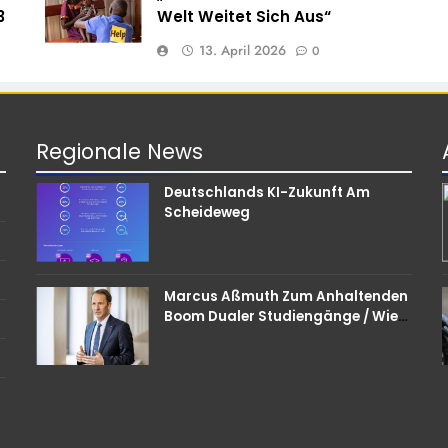
3
Welt Weitet Sich Aus“
13. April 2026
0
Regionale
News
Deutschlands KI-Zukunft Am
Scheideweg
Marcus Aßmuth Zum Anhaltenden
Boom Dualer Studiengänge / Wie
Unternehmen Bei
Nachwuchskräften Punkten
Können