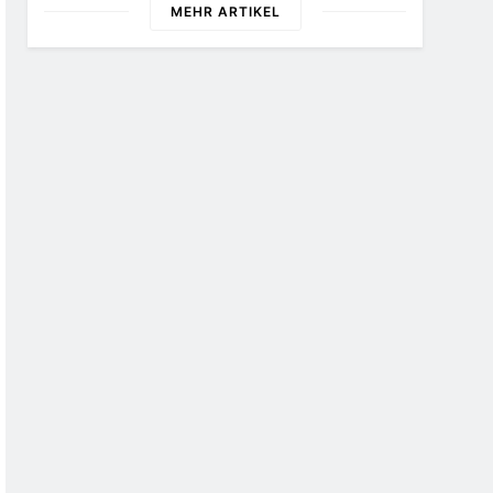
Tagen Kontrollen Im Gastro-
MEHR ARTIKEL
Und Sicherheitsgewerbe
Durch