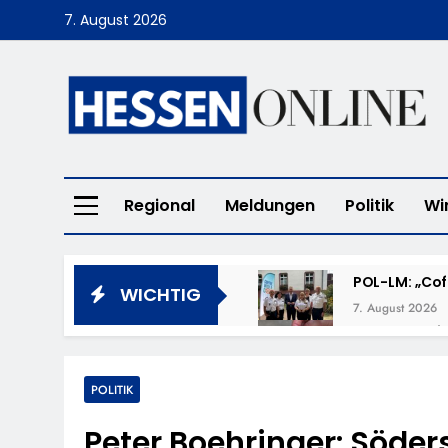
Skip
7. August 2026
to
content
Hessen Online
Regional
Meldungen
Politik
Wi
POL-LM: „Cof
WICHTIG
7. August 2026
POL-DA: Weit
7. August 2026
POL-OF: Verm
POLITIK
7. August 2026
Peter Boehringer: Söder
POL-OH: Fahn