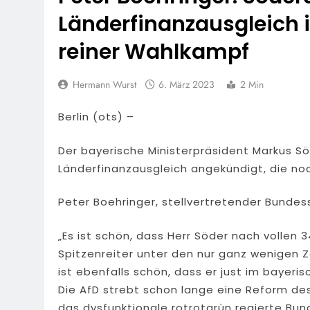
7. August 2026
Länderfinanzausgleich 
HZA-F: Frank
Durch
reiner Wahlkampf
7. August 2026
POL-OH: 25 Jahr
Hermann Wurst
6. März 2023
2 Min
Erhalten Spannen
7. August 2026
Berlin (ots) –
Mittelhessen
6. August 2026
Der bayerische Ministerpräsident Markus S
POL-OH: Die 
Länderfinanzausgleich angekündigt, die noc
6. August 2026
POL-HR: Folg
Peter Boehringer, stellvertretender Bundes
6. August 2026
Feuerwehr MTK: 
„Es ist schön, dass Herr Söder nach vollen
45 Einsatzkräfte
Spitzenreiter unter den nur ganz wenigen Z
6. August 2026
ist ebenfalls schön, dass er just im bayeri
Die AfD strebt schon lange eine Reform d
das dysfunktionale rotrotgrün regierte Bun