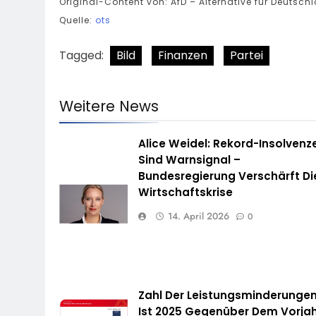
Original-Content von: AfD – Alternative für Deutsch
Quelle:
ots
Tagged:
Bild
Finanzen
Partei
Weitere News
Alice Weidel: Rekord-Insolvenz
Sind Warnsignal –
Bundesregierung Verschärft Di
Wirtschaftskrise
14. April 2026
0
Zahl Der Leistungsminderunge
Ist 2025 Gegenüber Dem Vorja