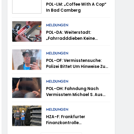
POL-LM: „Coffee With A Cop“
trollen Im Gastro- Und Sicherheitsgewerbe
In Bad Camberg
MELDUNGEN
ugust (11-18 Uhr)- Bürgerinnen Und Bürger
POL-DA: Weiterstadt:
„Fahrradddieben Keine
Chance Geben“ –
Fahrradcodierung /
m Mithilfe
MELDUNGEN
Anmeldung Erforderlich
POL-OF: Vermisstensuche:
Polizei Bittet Um Hinweise Zum
ung Von Markus Höfer
Aufenthalt Von Ricardo
Zaragoza Gonzalez
MELDUNGEN
eute Veröffentlichung Eines Fotos
POL-OH: Fahndung Nach
Vermisstem Michael S. Aus
 Waldbrand Im Rheingau-Taunus-Kreis – Rund
Rotenburg A.d. Fulda
tes
MELDUNGEN
HZA-F: Frankfurter
Finanzkontrolle
Schwarzarbeit Führt An Drei