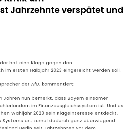
ist Jahrzehnte verspätet und
furter Finanzkontrolle Schwarzarbeit Führt An Drei Tagen Kon
e Polizeipräsidium Osthessen Jubiläumsfest Am Samstag, 15. A
de Einblicke In Die Polizeiarbeit
: MARBURG-BIEDENKOPF: Satz Räder Gefunden – Polizei Bittet U
öder hat eine Klage gegen den
Polizeistation Lauterbach Hat Einen Neuen Leiter: Amtseinführ
h im ersten Halbjahr 2023 eingereicht werden soll.
emeldung: 74-Jähriger Claus-Peter H. Weiterhin Vermisst – Ern
sprecher der AfD, kommentiert:
Waldbrandlöschzug Des Main-Taunus-Kreises Unterstützt Bei
 34 Jahren nun bemerkt, dass Bayern einsamer
 Sicherten In Schwierigem Gelände Die Flanken Des Brandgebie
ahlerländern im Finanzausgleichssystem ist. Und es
schen Wahljahr 2023 sein Klageinteresse entdeckt.
es Systems an, zumal dadurch ganz überwiegend
desland Berlin seit Jahrzehnten vor dem