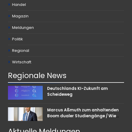
Handel
Magazin
Meldungen
Politik
Regional
Wirtschaft
Regionale
News
Deutschlands KI-Zukunft am
Scheideweg
Marcus Aßmuth zum anhaltenden
Boom dualer Studiengänge / Wie
Unternehmen bei Nachwuchskräften
punkten können
Aktuelle
Meldungen