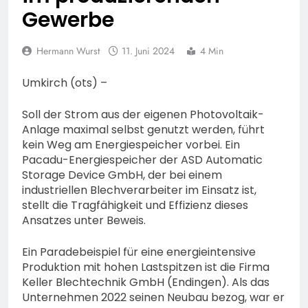
Fahrradcodierung /
POL-OF:
Gewerbe
Anmeldung erforderlich
Vermisstensuche: Polizei
bittet um Hinweise zum
7. August 2026
Hermann Wurst
11. Juni 2024
Aufenthalt von Ricardo
4 Min
POL-OH: Fahndung nach
Zaragoza Gonzalez
vermisstem Michael S.
Umkirch (ots) –
aus Rotenburg a.d. Fulda
7. August 2026
HZA-F: Frankfurter
Soll der Strom aus der eigenen Photovoltaik-
Finanzkontrolle
Anlage maximal selbst genutzt werden, führt
Schwarzarbeit führt an
7. August 2026
kein Weg am Energiespeicher vorbei. Ein
drei Tagen Kontrollen im
POL-OH: 25 Jahre
Pacadu-Energiespeicher der ASD Automatic
Gastro- und
Polizeipräsidium
Storage Device GmbH, der bei einem
Sicherheitsgewerbe durch
Osthessen Jubiläumsfest
7. August 2026
industriellen Blechverarbeiter im Einsatz ist,
am Samstag, 15. August
Mittelhessen: MARBURG-
stellt die Tragfähigkeit und Effizienz dieses
(11-18 Uhr)- Bürgerinnen
BIEDENKOPF: Satz Räder
Ansatzes unter Beweis.
und Bürger erhalten
gefunden – Polizei bittet
6. August 2026
spannende Einblicke in die
um Mithilfe
POL-OH: Die Polizeistation
Ein Paradebeispiel für eine energieintensive
Polizeiarbeit
Lauterbach hat einen
Produktion mit hohen Lastspitzen ist die Firma
neuen Leiter:
Keller Blechtechnik GmbH (Endingen). Als das
6. August 2026
Amtseinführung von
Unternehmen 2022 seinen Neubau bezog, war er
POL-HR: Folgemeldung:
Markus Höfer