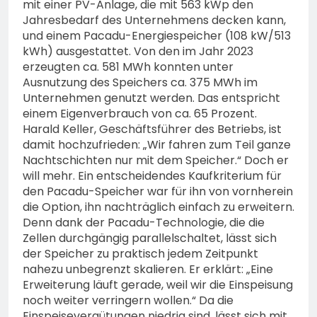
74-jähriger Claus-Peter
mit einer PV-Anlage, die mit 563 kWp den
H. weiterhin vermisst –
Jahresbedarf des Unternehmens decken kann,
6. August 2026
Erneute Veröffentlichung
und einem Pacadu-Energiespeicher (108 kW/513
eines Fotos
kWh) ausgestattet. Von den im Jahr 2023
erzeugten ca. 581 MWh konnten unter
Ausnutzung des Speichers ca. 375 MWh im
Unternehmen genutzt werden. Das entspricht
einem Eigenverbrauch von ca. 65 Prozent.
Harald Keller, Geschäftsführer des Betriebs, ist
damit hochzufrieden: „Wir fahren zum Teil ganze
Nachtschichten nur mit dem Speicher.“ Doch er
will mehr. Ein entscheidendes Kaufkriterium für
den Pacadu-Speicher war für ihn von vornherein
die Option, ihn nachträglich einfach zu erweitern.
Denn dank der Pacadu-Technologie, die die
Zellen durchgängig parallelschaltet, lässt sich
der Speicher zu praktisch jedem Zeitpunkt
nahezu unbegrenzt skalieren. Er erklärt: „Eine
Erweiterung läuft gerade, weil wir die Einspeisung
noch weiter verringern wollen.“ Da die
Einspeisevergütungen niedrig sind, lässt sich mit