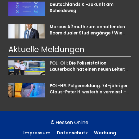
Deutschlands KI-Zukunft am
Scheideweg
Marcus Aßmuth zum anhaltenden
Boom dualer Studiengänge / Wie
Unternehmen bei Nachwuchskräften
punkten können
Aktuelle
Meldungen
POL-OH: Die Polizeistation
Lauterbach hat einen neuen Leiter:
Amtseinführung von Markus Höfer
POL-HR: Folgemeldung: 74-jähriger
Claus-Peter H. weiterhin vermisst –
Erneute Veröffentlichung eines Fotos
© Hessen Online
Impressum
Datenschutz
Werbung