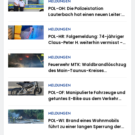
MELDUNGEN
POL-OH: Die Polizeistation
Lauterbach hat einen neuen Leiter:
Amtseinführung von Markus Höfer
MELDUNGEN
POL-HR: Folgemeldung: 74-jähriger
Claus-Peter H. weiterhin vermisst –
Erneute Veröffentlichung eines Fotos
MELDUNGEN
Feuerwehr MTK: Waldbrandlöschzug
des Main-Taunus-Kreises
unterstützt bei Waldbrand im
Rheingau-Taunus-Kreis – Rund 45
MELDUNGEN
Einsatzkräfte sicherten in
POL-OF: Manipulierte Fahrzeuge und
schwierigem Gelände die Flanken
getuntes E-Bike aus dem Verkehr
des Brandgebietes
gezogen – TRuP-Spezialisten decken
gleich mehrere Verstöße auf
MELDUNGEN
POL-WI: Brand eines Wohnmobils
führt zu einer langen Sperrung der
A3 bei Niedernhausen