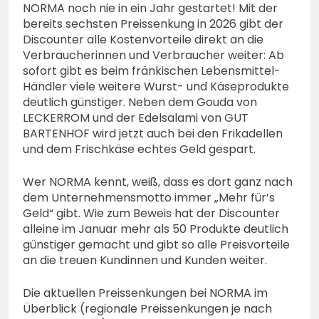
Öffentlichkeitsfahndung
NORMA noch nie in ein Jahr gestartet! Mit der
Fahrraddieb gesehen?
nach vermisster Person
4. August 2026
bereits sechsten Preissenkung in 2026 gibt der
aus Osthessen – evtl. in
Discounter alle Kostenvorteile direkt an die
Thüringen unterwegs
Verbraucherinnen und Verbraucher weiter: Ab
sofort gibt es beim fränkischen Lebensmittel-
Händler viele weitere Wurst- und Käseprodukte
deutlich günstiger. Neben dem Gouda von
LECKERROM und der Edelsalami von GUT
BARTENHOF wird jetzt auch bei den Frikadellen
und dem Frischkäse echtes Geld gespart.
Wer NORMA kennt, weiß, dass es dort ganz nach
dem Unternehmensmotto immer „Mehr für’s
Geld“ gibt. Wie zum Beweis hat der Discounter
alleine im Januar mehr als 50 Produkte deutlich
günstiger gemacht und gibt so alle Preisvorteile
an die treuen Kundinnen und Kunden weiter.
Die aktuellen Preissenkungen bei NORMA im
Überblick (regionale Preissenkungen je nach