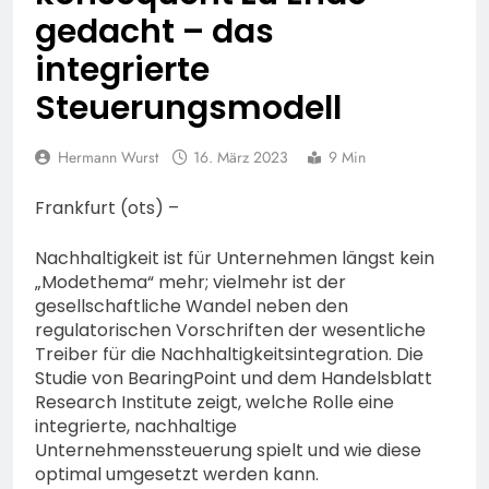
HZA-F: Frankfurter
gedacht – das
Finanzkontrolle
integrierte
Schwarzarbeit führt an
7. August 2026
drei Tagen Kontrollen im
POL-OH: 25 Jahre
Steuerungsmodell
Gastro- und
Polizeipräsidium
Sicherheitsgewerbe durch
Osthessen Jubiläumsfest
7. August 2026
Hermann Wurst
16. März 2023
am Samstag, 15. August
9 Min
Mittelhessen: MARBURG-
(11-18 Uhr)- Bürgerinnen
BIEDENKOPF: Satz Räder
und Bürger erhalten
Frankfurt (ots) –
gefunden – Polizei bittet
6. August 2026
spannende Einblicke in die
um Mithilfe
POL-OH: Die Polizeistation
Polizeiarbeit
Nachhaltigkeit ist für Unternehmen längst kein
Lauterbach hat einen
„Modethema“ mehr; vielmehr ist der
neuen Leiter:
6. August 2026
gesellschaftliche Wandel neben den
Amtseinführung von
POL-HR: Folgemeldung:
regulatorischen Vorschriften der wesentliche
Markus Höfer
74-jähriger Claus-Peter
Treiber für die Nachhaltigkeitsintegration. Die
H. weiterhin vermisst –
6. August 2026
Studie von BearingPoint und dem Handelsblatt
Erneute Veröffentlichung
Feuerwehr MTK:
Research Institute zeigt, welche Rolle eine
eines Fotos
Waldbrandlöschzug des
integrierte, nachhaltige
Main-Taunus-Kreises
6. August 2026
Unternehmenssteuerung spielt und wie diese
unterstützt bei Waldbrand
POL-OF: Manipulierte
optimal umgesetzt werden kann.
im Rheingau-Taunus-Kreis