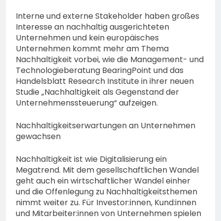
Fahrzeuge und getuntes E-
– Rund 45 Einsatzkräfte
Bike aus dem Verkehr
Interne und externe Stakeholder haben großes
6. August 2026
sicherten in schwierigem
gezogen – TRuP-
Interesse an nachhaltig ausgerichteten
Gelände die Flanken des
Spezialisten decken gleich
Unternehmen und kein europäisches
Brandgebietes
mehrere Verstöße auf
Unternehmen kommt mehr am Thema
Nachhaltigkeit vorbei, wie die Management- und
Technologieberatung BearingPoint und das
Handelsblatt Research Institute in ihrer neuen
Studie „Nachhaltigkeit als Gegenstand der
Unternehmenssteuerung“ aufzeigen.
Nachhaltigkeitserwartungen an Unternehmen
gewachsen
Nachhaltigkeit ist wie Digitalisierung ein
Megatrend. Mit dem gesellschaftlichen Wandel
geht auch ein wirtschaftlicher Wandel einher
und die Offenlegung zu Nachhaltigkeitsthemen
nimmt weiter zu. Für Investor:innen, Kund:innen
und Mitarbeiter:innen von Unternehmen spielen