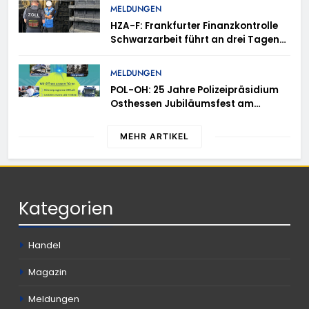
MELDUNGEN
HZA-F: Frankfurter Finanzkontrolle
Schwarzarbeit führt an drei Tagen
Kontrollen im Gastro- und
Sicherheitsgewerbe durch
MELDUNGEN
POL-OH: 25 Jahre Polizeipräsidium
Osthessen Jubiläumsfest am
Samstag, 15. August (11-18 Uhr)-
Bürgerinnen und Bürger erhalten
MEHR ARTIKEL
spannende Einblicke in die
Polizeiarbeit
Kategorien
Handel
Magazin
Meldungen