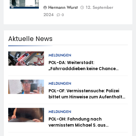
Hermann Wurst
12. September
2024
0
Aktuelle News
MELDUNGEN
POL-DA: Weiterstadt:
„Fahrradddieben keine Chance
geben“ – Fahrradcodierung /
Anmeldung erforderlich
MELDUNGEN
POL-OF: Vermisstensuche: Polizei
bittet um Hinweise zum Aufenthalt
von Ricardo Zaragoza Gonzalez
MELDUNGEN
POL-OH: Fahndung nach
vermisstem Michael S. aus
Rotenburg a.d. Fulda