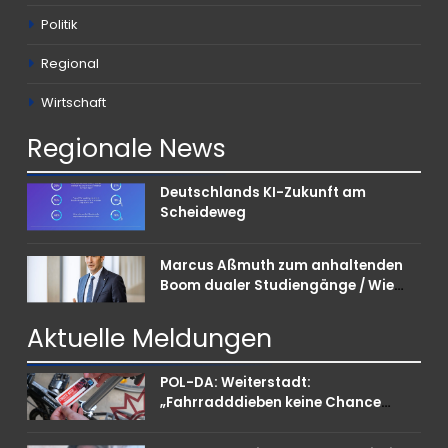
Politik
Regional
Wirtschaft
Regionale
News
Deutschlands KI-Zukunft am
Scheideweg
Marcus Aßmuth zum anhaltenden
Boom dualer Studiengänge / Wie
Unternehmen bei Nachwuchskräften
punkten können
Aktuelle
Meldungen
POL-DA: Weiterstadt:
„Fahrradddieben keine Chance
geben“ – Fahrradcodierung /
Anmeldung erforderlich