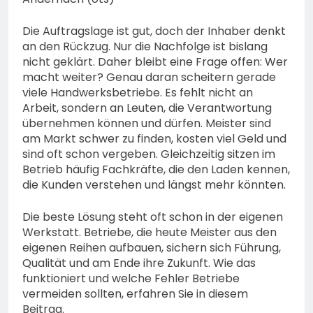
bestohlen: Zeugen
gesucht!; Mercedes
5. August 2026
Die Auftragslage ist gut, doch der Inhaber denkt
angedotzt: Hinweise
an den Rückzug. Nur die Nachfolge ist bislang
erbeten und Wer hat den
nicht geklärt. Daher bleibt eine Frage offen: Wer
Fahrraddieb gesehen?
macht weiter? Genau daran scheitern gerade
viele Handwerksbetriebe. Es fehlt nicht an
Arbeit, sondern an Leuten, die Verantwortung
übernehmen können und dürfen. Meister sind
am Markt schwer zu finden, kosten viel Geld und
sind oft schon vergeben. Gleichzeitig sitzen im
Betrieb häufig Fachkräfte, die den Laden kennen,
die Kunden verstehen und längst mehr könnten.
Die beste Lösung steht oft schon in der eigenen
Werkstatt. Betriebe, die heute Meister aus den
eigenen Reihen aufbauen, sichern sich Führung,
Qualität und am Ende ihre Zukunft. Wie das
funktioniert und welche Fehler Betriebe
vermeiden sollten, erfahren Sie in diesem
Beitrag.