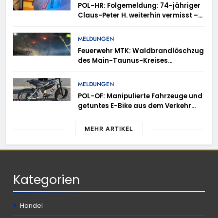
POL-HR: Folgemeldung: 74-jähriger
Claus-Peter H. weiterhin vermisst –
Erneute Veröffentlichung eines Fotos
MELDUNGEN
Feuerwehr MTK: Waldbrandlöschzug
des Main-Taunus-Kreises
unterstützt bei Waldbrand im
Rheingau-Taunus-Kreis – Rund 45
MELDUNGEN
Einsatzkräfte sicherten in
POL-OF: Manipulierte Fahrzeuge und
schwierigem Gelände die Flanken
getuntes E-Bike aus dem Verkehr
des Brandgebietes
gezogen – TRuP-Spezialisten decken
gleich mehrere Verstöße auf
MEHR ARTIKEL
Kategorien
Handel