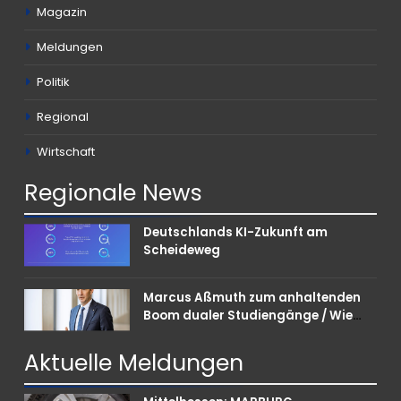
Magazin
Meldungen
Politik
Regional
Wirtschaft
Regionale
News
Deutschlands KI-Zukunft am
Scheideweg
Marcus Aßmuth zum anhaltenden
Boom dualer Studiengänge / Wie
Unternehmen bei Nachwuchskräften
punkten können
Aktuelle
Meldungen