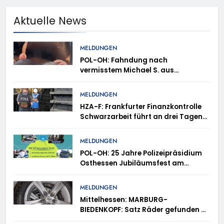
Aktuelle News
MELDUNGEN
POL-OH: Fahndung nach
vermisstem Michael S. aus
Rotenburg a.d. Fulda
MELDUNGEN
HZA-F: Frankfurter Finanzkontrolle
Schwarzarbeit führt an drei Tagen
Kontrollen im Gastro- und
Sicherheitsgewerbe durch
MELDUNGEN
POL-OH: 25 Jahre Polizeipräsidium
Osthessen Jubiläumsfest am
Samstag, 15. August (11-18 Uhr)-
Bürgerinnen und Bürger erhalten
MELDUNGEN
spannende Einblicke in die
Mittelhessen: MARBURG-
Polizeiarbeit
BIEDENKOPF: Satz Räder gefunden –
Polizei bittet um Mithilfe