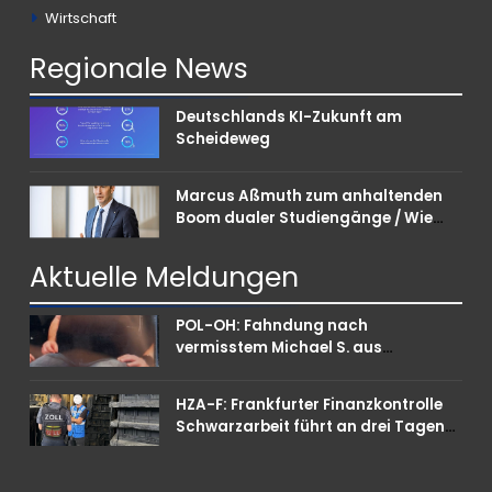
Wirtschaft
Regionale
News
Deutschlands KI-Zukunft am
Scheideweg
Marcus Aßmuth zum anhaltenden
Boom dualer Studiengänge / Wie
Unternehmen bei Nachwuchskräften
punkten können
Aktuelle
Meldungen
POL-OH: Fahndung nach
vermisstem Michael S. aus
Rotenburg a.d. Fulda
HZA-F: Frankfurter Finanzkontrolle
Schwarzarbeit führt an drei Tagen
Kontrollen im Gastro- und
Sicherheitsgewerbe durch