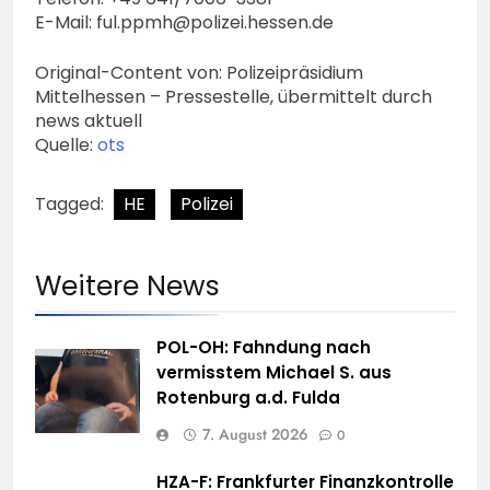
E-Mail:
ful.ppmh@polizei.hessen.de
Original-Content von: Polizeipräsidium
Mittelhessen – Pressestelle, übermittelt durch
news aktuell
Quelle:
ots
Tagged:
HE
Polizei
Weitere News
POL-OH: Fahndung nach
vermisstem Michael S. aus
Rotenburg a.d. Fulda
7. August 2026
0
HZA-F: Frankfurter Finanzkontrolle