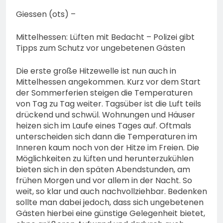
Kreis: 74-jähriger Claus-
Peter H. aus Felsberg wird
Giessen (ots) –
5. August 2026
vermisst
Mittelhessen: Lüften mit Bedacht – Polizei gibt
Tipps zum Schutz vor ungebetenen Gästen
Die erste große Hitzewelle ist nun auch in
Mittelhessen angekommen. Kurz vor dem Start
der Sommerferien steigen die Temperaturen
von Tag zu Tag weiter. Tagsüber ist die Luft teils
drückend und schwül. Wohnungen und Häuser
heizen sich im Laufe eines Tages auf. Oftmals
unterscheiden sich dann die Temperaturen im
Inneren kaum noch von der Hitze im Freien. Die
Möglichkeiten zu lüften und herunterzukühlen
bieten sich in den späten Abendstunden, am
frühen Morgen und vor allem in der Nacht. So
weit, so klar und auch nachvollziehbar. Bedenken
sollte man dabei jedoch, dass sich ungebetenen
Gästen hierbei eine günstige Gelegenheit bietet,