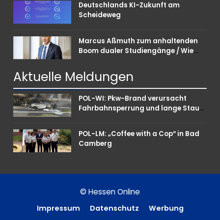
Deutschlands KI-Zukunft am
Scheideweg
Marcus Aßmuth zum anhaltenden
Boom dualer Studiengänge / Wie
Unternehmen bei Nachwuchskräften
punkten können
Aktuelle
Meldungen
POL-WI: Pkw-Brand verursacht
Fahrbahnsperrung und lange Staus
auf der A 3
POL-LM: „Coffee with a Cop“ in Bad
Camberg
© Hessen Online
Impressum
Datenschutz
Werbung