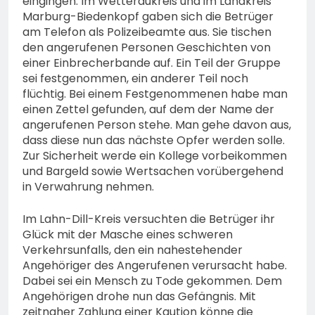
eingingen. Im Wetteraukreis und im Landkreis
74-jähriger Claus-Peter
Marburg-Biedenkopf gaben sich die Betrüger
H. weiterhin vermisst –
6. August 2026
am Telefon als Polizeibeamte aus. Sie tischen
Erneute Veröffentlichung
den angerufenen Personen Geschichten von
eines Fotos
einer Einbrecherbande auf. Ein Teil der Gruppe
sei festgenommen, ein anderer Teil noch
flüchtig. Bei einem Festgenommenen habe man
einen Zettel gefunden, auf dem der Name der
angerufenen Person stehe. Man gehe davon aus,
dass diese nun das nächste Opfer werden solle.
Zur Sicherheit werde ein Kollege vorbeikommen
und Bargeld sowie Wertsachen vorübergehend
in Verwahrung nehmen.
Im Lahn-Dill-Kreis versuchten die Betrüger ihr
Glück mit der Masche eines schweren
Verkehrsunfalls, den ein nahestehender
Angehöriger des Angerufenen verursacht habe.
Dabei sei ein Mensch zu Tode gekommen. Dem
Angehörigen drohe nun das Gefängnis. Mit
zeitnaher Zahlung einer Kaution könne die