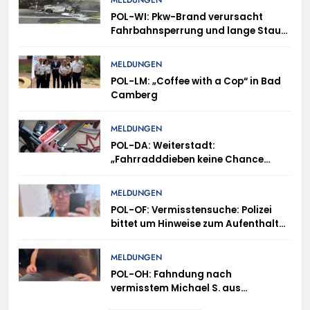
MELDUNGEN
POL-WI: Pkw-Brand verursacht
Fahrbahnsperrung und lange Staus
auf der A 3
MELDUNGEN
POL-LM: „Coffee with a Cop“ in Bad
Camberg
MELDUNGEN
POL-DA: Weiterstadt:
„Fahrradddieben keine Chance
geben“ – Fahrradcodierung /
Anmeldung erforderlich
MELDUNGEN
POL-OF: Vermisstensuche: Polizei
bittet um Hinweise zum Aufenthalt
von Ricardo Zaragoza Gonzalez
MELDUNGEN
POL-OH: Fahndung nach
vermisstem Michael S. aus
Rotenburg a.d. Fulda