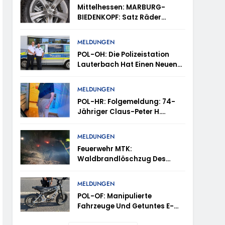
tes
Mittelhessen: MARBURG-
BIEDENKOPF: Satz Räder
en – TRuP-Spezialisten Decken Gleich Mehrere
Gefunden – Polizei Bittet Um
Mithilfe
MELDUNGEN
POL-OH: Die Polizeistation
 Niedernhausen
Lauterbach Hat Einen Neuen
Leiter: Amtseinführung Von
Markus Höfer
d Vermisst
MELDUNGEN
POL-HR: Folgemeldung: 74-
Jähriger Claus-Peter H.
ttenhain Und Taunusstein-Seitzenhahn –
Weiterhin Vermisst – Erneute
Veröffentlichung Eines Fotos
MELDUNGEN
Feuerwehr MTK:
Waldbrandlöschzug Des
Main-Taunus-Kreises
inweise Erbeten Und Wer Hat Den Fahrraddieb
Unterstützt Bei Waldbrand Im
MELDUNGEN
Rheingau-Taunus-Kreis –
POL-OF: Manipulierte
Rund 45 Einsatzkräfte
Fahrzeuge Und Getuntes E-
Sicherten In Schwierigem
Bike Aus Dem Verkehr
Gelände Die Flanken Des