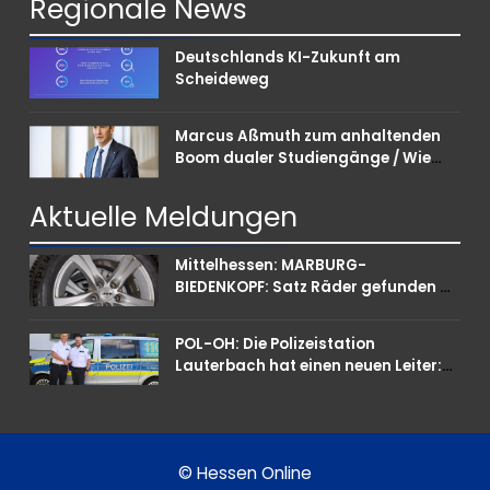
Regionale
News
Deutschlands KI-Zukunft am
Scheideweg
Marcus Aßmuth zum anhaltenden
Boom dualer Studiengänge / Wie
Unternehmen bei Nachwuchskräften
punkten können
Aktuelle
Meldungen
Mittelhessen: MARBURG-
BIEDENKOPF: Satz Räder gefunden –
Polizei bittet um Mithilfe
POL-OH: Die Polizeistation
Lauterbach hat einen neuen Leiter:
Amtseinführung von Markus Höfer
© Hessen Online