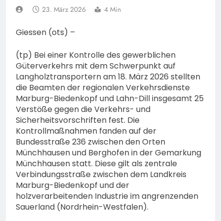
bestohlen: Zeugen
23. März 2026
4 Min
gesucht!; Mercedes
5. August 2026
angedotzt: Hinweise
Giessen (ots) –
erbeten und Wer hat den
Fahrraddieb gesehen?
(tp) Bei einer Kontrolle des gewerblichen
Güterverkehrs mit dem Schwerpunkt auf
Langholztransportern am 18. März 2026 stellten
die Beamten der regionalen Verkehrsdienste
Marburg-Biedenkopf und Lahn-Dill insgesamt 25
Verstöße gegen die Verkehrs- und
Sicherheitsvorschriften fest. Die
Kontrollmaßnahmen fanden auf der
Bundesstraße 236 zwischen den Orten
Münchhausen und Berghofen in der Gemarkung
Münchhausen statt. Diese gilt als zentrale
Verbindungsstraße zwischen dem Landkreis
Marburg-Biedenkopf und der
holzverarbeitenden Industrie im angrenzenden
Sauerland (Nordrhein-Westfalen).