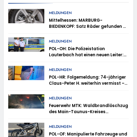
MELDUNGEN
Mittelhessen: MARBURG-
BIEDENKOPF: Satz Räder gefunden –
Polizei bittet um Mithilfe
MELDUNGEN
POL-OH: Die Polizeistation
Lauterbach hat einen neuen Leiter:
Amtseinführung von Markus Höfer
MELDUNGEN
POL-HR: Folgemeldung: 74-jähriger
Claus-Peter H. weiterhin vermisst –
Erneute Veröffentlichung eines Fotos
MELDUNGEN
Feuerwehr MTK: Waldbrandlöschzug
des Main-Taunus-Kreises
unterstützt bei Waldbrand im
Rheingau-Taunus-Kreis – Rund 45
MELDUNGEN
Einsatzkräfte sicherten in
POL-OF: Manipulierte Fahrzeuge und
schwierigem Gelände die Flanken