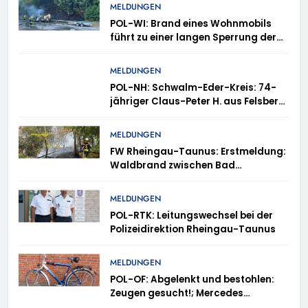
MELDUNGEN
POL-WI: Brand eines Wohnmobils
führt zu einer langen Sperrung der
A3 bei Niedernhausen
MELDUNGEN
POL-NH: Schwalm-Eder-Kreis: 74-
jähriger Claus-Peter H. aus Felsberg
wird vermisst
MELDUNGEN
FW Rheingau-Taunus: Erstmeldung:
Waldbrand zwischen Bad
Schwalbach-Hettenhain und
Taunusstein-Seitzenhahn – rund 150
MELDUNGEN
Einsatzkräfte im Einsatz
POL-RTK: Leitungswechsel bei der
Polizeidirektion Rheingau-Taunus
MELDUNGEN
POL-OF: Abgelenkt und bestohlen:
Zeugen gesucht!; Mercedes
angedotzt: Hinweise erbeten und