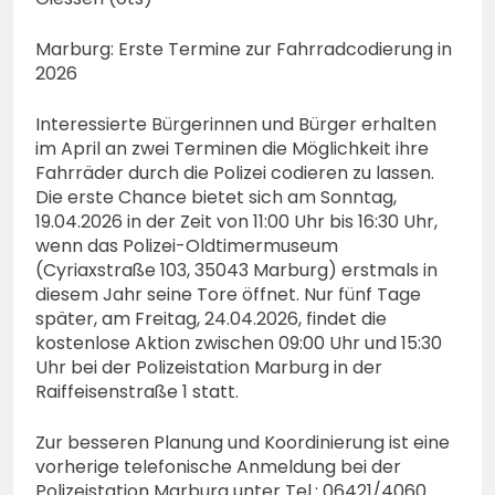
Eindringling erfordert
Einsatz der Polizei
4. August 2026
Marburg: Erste Termine zur Fahrradcodierung in
2026
Interessierte Bürgerinnen und Bürger erhalten
im April an zwei Terminen die Möglichkeit ihre
Fahrräder durch die Polizei codieren zu lassen.
Die erste Chance bietet sich am Sonntag,
19.04.2026 in der Zeit von 11:00 Uhr bis 16:30 Uhr,
wenn das Polizei-Oldtimermuseum
(Cyriaxstraße 103, 35043 Marburg) erstmals in
diesem Jahr seine Tore öffnet. Nur fünf Tage
später, am Freitag, 24.04.2026, findet die
kostenlose Aktion zwischen 09:00 Uhr und 15:30
Uhr bei der Polizeistation Marburg in der
Raiffeisenstraße 1 statt.
Zur besseren Planung und Koordinierung ist eine
vorherige telefonische Anmeldung bei der
Polizeistation Marburg unter Tel.: 06421/4060