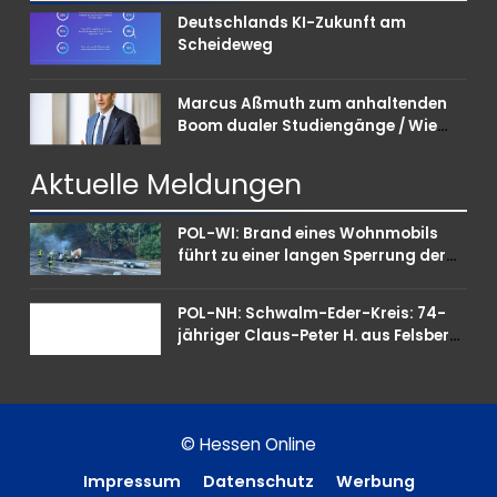
Deutschlands KI-Zukunft am
Scheideweg
Marcus Aßmuth zum anhaltenden
Boom dualer Studiengänge / Wie
Unternehmen bei Nachwuchskräften
punkten können
Aktuelle
Meldungen
POL-WI: Brand eines Wohnmobils
führt zu einer langen Sperrung der
A3 bei Niedernhausen
POL-NH: Schwalm-Eder-Kreis: 74-
jähriger Claus-Peter H. aus Felsberg
wird vermisst
© Hessen Online
Impressum
Datenschutz
Werbung