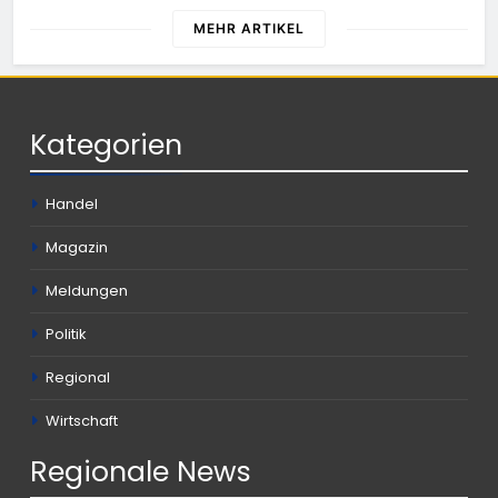
Wer hat den Fahrraddieb gesehen?
MEHR ARTIKEL
Kategorien
Handel
Magazin
Meldungen
Politik
Regional
Wirtschaft
Regionale
News