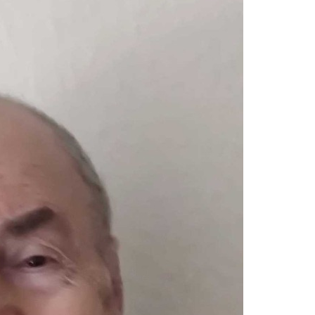
dung Nach Vermisstem Michael S. Aus Rotenburg A.d. Fulda
furter Finanzkontrolle Schwarzarbeit Führt An Drei Tagen Kon
e Polizeipräsidium Osthessen Jubiläumsfest Am Samstag, 15. A
de Einblicke In Die Polizeiarbeit
: MARBURG-BIEDENKOPF: Satz Räder Gefunden – Polizei Bittet U
Polizeistation Lauterbach Hat Einen Neuen Leiter: Amtseinführ
emeldung: 74-Jähriger Claus-Peter H. Weiterhin Vermisst – Ern