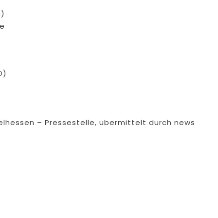
n)
de
D)
telhessen – Pressestelle, übermittelt durch news