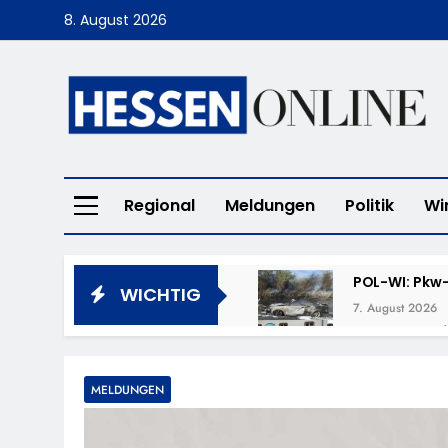
Skip
8. August 2026
to
content
Hessen Online
Regional
Meldungen
Politik
Wi
POL-WI: Pkw-
WICHTIG
7. August 2026
POL-LM: „Cof
7. August 2026
POL-DA: Weit
MELDUNGEN
7. August 2026
POL-OF: Verm