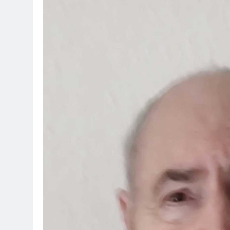
7. August 2026
POL-OH: Fahn
7. August 2026
HZA-F: Frank
Durch
7. August 2026
POL-OH: 25 Jahr
Erhalten Spannen
7. August 2026
Mittelhessen
6. August 2026
POL-OH: Die 
6. August 2026
POL-HR: Folg
6. August 2026