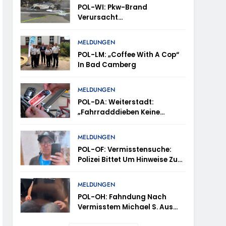
POL-WI: Pkw-Brand
Verursacht
Fahrbahnsperrung Und Lange
Staus Auf Der A 3
trollen Im Gastro- Und Sicherheitsgewerbe
MELDUNGEN
POL-LM: „Coffee With A Cop“
In Bad Camberg
ugust (11-18 Uhr)- Bürgerinnen Und Bürger
MELDUNGEN
POL-DA: Weiterstadt:
„Fahrradddieben Keine
m Mithilfe
Chance Geben“ –
Fahrradcodierung /
MELDUNGEN
ung Von Markus Höfer
Anmeldung Erforderlich
POL-OF: Vermisstensuche:
Polizei Bittet Um Hinweise Zum
eute Veröffentlichung Eines Fotos
Aufenthalt Von Ricardo
Zaragoza Gonzalez
MELDUNGEN
POL-OH: Fahndung Nach
Vermisstem Michael S. Aus
Rotenburg A.d. Fulda