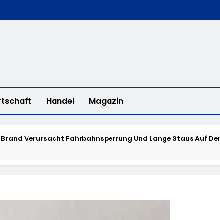
rtschaft
Handel
Magazin
Brand Verursacht Fahrbahnsperrung Und Lange Staus Auf Der
fee With A Cop“ In Bad Camberg
erstadt: „Fahrradddieben Keine Chance Geben“ – Fahrradcodi
isstensuche: Polizei Bittet Um Hinweise Zum Aufenthalt Von 