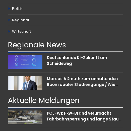
Politik
Regional
Wirtschaft
Regionale
News
Deutschlands KI-Zukunft am
Scheideweg
Marcus Aßmuth zum anhaltenden
Boom dualer Studiengänge / Wie
Unternehmen bei Nachwuchskräften
punkten können
Aktuelle
Meldungen
POL-WI: Pkw-Brand verursacht
Fahrbahnsperrung und lange Staus
auf der A 3