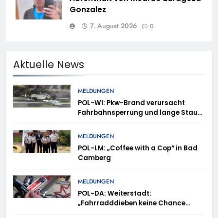
Gonzalez
7. August 2026
0
Aktuelle News
MELDUNGEN
POL-WI: Pkw-Brand verursacht
Fahrbahnsperrung und lange Staus
auf der A 3
MELDUNGEN
POL-LM: „Coffee with a Cop“ in Bad
Camberg
MELDUNGEN
POL-DA: Weiterstadt:
„Fahrradddieben keine Chance
geben“ – Fahrradcodierung /