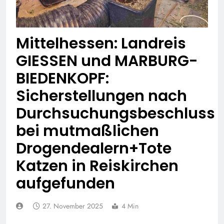
74-jähriger Claus-Peter
H. weiterhin vermisst –
6. August 2026
Erneute Veröffentlichung
eines Fotos
Mittelhessen: Landreis
GIESSEN und MARBURG-
BIEDENKOPF:
Sicherstellungen nach
Durchsuchungsbeschluss
bei mutmaßlichen
Drogendealern+Tote
Katzen in Reiskirchen
aufgefunden
27. November 2025
4 Min